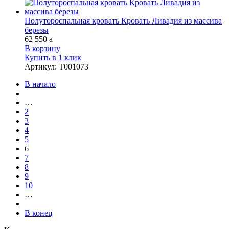
Полутороспальная кровать Кровать Ливадия из массива
березы
62 550
a
В корзину
Купить в 1 клик
Артикул
:
Т001073
В начало
…
2
3
4
5
6
7
8
9
10
…
В конец