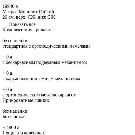
19940
a
Матрас Монолит Гибкий
20 см, верх: СЖ, низ: СЖ
Показать всё
Комплектация кровати:
без наценки
стандартная с ортопедическими ламелями
+
0
a
с бескаркасным подъемным механизмом
+
0
a
с каркасным подъемным механизмом
+
0
a
с ортопедическим металлокаркасом
Прикроватные ящики:
без наценки
Без ящиков
+
4800
a
1 ящик на колесиках