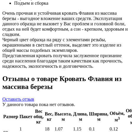
Подъем и сборка
Очень прочная и устойчивая кровать Флавия из массива
березы - выгодное вложение ваших средств. Эксплуатация
данного образца не вызовет у Вас проблем и головной боли,
отдых на ней будет комфортным, а сон - крепким, здоровым и
сладким.
Черный цвет образца на ряду с элементами резьбы,
окрашенными в светлый оттенок, выделяет это изделие из
общей массы подобных экземпляров.
Представленная кровать получила заслуженное признание
среди населения благодаря таким качествам как прочность,
надежность, экологичность и долговечность.
Отзывы о товаре Кровать Флавия из
массива березы
Оставить отзыв
У данного товара пока нет отзывов.
Об
Вес
Объём,
Вес,
Высота,
Длина,
Ширина,
о
Размер
Пакет
общ,
3
кг
м
м
м
м
кг
1
18
1.07
1.15
0.1
0.12