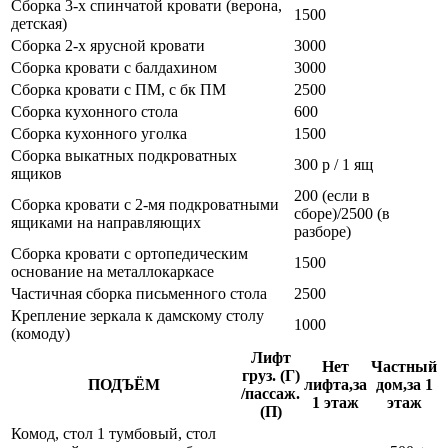
Сборка 3-х спинчатой кровати (верона,
1500
детская)
Сборка 2-х ярусной кровати
3000
Сборка кровати с балдахином
3000
Сборка кровати с ПМ, с бк ПМ
2500
Сборка кухонного стола
600
Сборка кухонного уголка
1500
Сборка выкатных подкроватных
300 р / 1 ящ
ящиков
200 (если в
Сборка кровати с 2-мя подкроватными
сборе)/2500 (в
ящиками на направляющих
разборе)
Сборка кровати с ортопедическим
1500
основание на металлокаркасе
Частичная сборка письменного стола
2500
Крепление зеркала к дамскому столу
1000
(комоду)
Лифт
Нет
Частный
груз. (Г)
ПОДЪЁМ
лифта,за
дом,за 1
/пассаж.
1 этаж
этаж
(П)
Комод, стол 1 тумбовый, стол