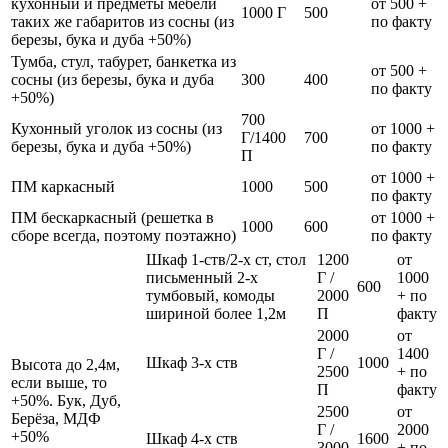
кухонный и предметы мебели
от 500 +
1000 Г
500
таких же габаритов из сосны (из
по факту
березы, бука и дуба +50%)
Тумба, стул, табурет, банкетка из
от 500 +
сосны (из березы, бука и дуба
300
400
по факту
+50%)
700
Кухонный уголок из сосны (из
от 1000 +
Г/1400
700
березы, бука и дуба +50%)
по факту
П
от 1000 +
ПМ каркасный
1000
500
по факту
ПМ бескаркасный (решетка в
от 1000 +
1000
600
сборе всегда, поэтому поэтажно)
по факту
Шкаф 1-ств/2-х ст, стол
1200
от
письменный 2-х
Г /
1000
600
тумбовый, комоды
2000
+ по
шириной более 1,2м
П
факту
2000
от
Г /
1400
Шкаф 3-х ств
1000
Высота до 2,4м,
2500
+ по
если выше, то
П
факту
+50%. Бук, Дуб,
2500
от
Берёза, МДФ
Г /
2000
+50%
Шкаф 4-х ств
1600
3000
+ по