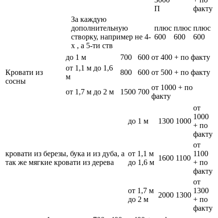
П
факту
За каждую
дополнительную
плюс
плюс
плюс
створку, например не 4-
600
600
600
х , а 5-ти ств
до 1 м
700
600
от 400 + по факту
от 1,1 м до 1,6
Кровати из
800
600
от 500 + по факту
м
сосны
от 1000 + по
от 1,7 м до 2 м
1500
700
факту
от
1000
до 1 м
1300
1000
+ по
факту
от
кровати из березы, бука и из дуба, а
от 1,1 м
1100
1600
1100
так же мягкие кровати из дерева
до 1,6 м
+ по
факту
от
от 1,7 м
1300
2000
1300
до 2 м
+ по
факту