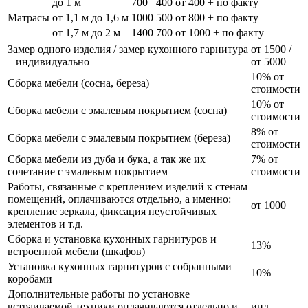
до 1 м
700
400
от 400 + по факту
Матрасы
от 1,1 м до 1,6 м
1000
500
от 800 + по факту
от 1,7 м до 2 м
1400
700
от 1000 + по факту
Замер одного изделия / замер кухонного гарнитура
от 1500 /
– индивидуально
от 5000
10% от
Сборка мебели (сосна, береза)
стоимости
10% от
Сборка мебели с эмалевым покрытием (сосна)
стоимости
8% от
Сборка мебели с эмалевым покрытием (береза)
стоимости
Сборка мебели из дуба и бука, а так же их
7% от
сочетание с эмалевым покрытием
стоимости
Работы, связанные с креплением изделий к стенам
помещений, оплачиваются отдельно, а именно:
от 1000
крепление зеркала, фиксация неустойчивых
элементов и т.д.
Сборка и установка кухонных гарнитуров и
13%
встроенной мебели (шкафов)
Установка кухонных гарнитуров с собранными
10%
коробами
Дополнительные работы по установке
встраиваемой техники оплачиваются отдельно и
инд.