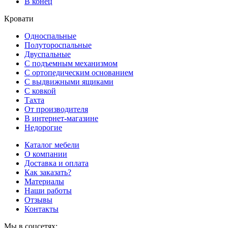
В конец
Кровати
Односпальные
Полутороспальные
Двуспальные
С подъемным механизмом
С ортопедическим основанием
С выдвижными ящиками
С ковкой
Тахта
От производителя
В интернет-магазине
Недорогие
Каталог мебели
О компании
Доставка и оплата
Как заказать?
Материалы
Наши работы
Отзывы
Контакты
Мы в соцсетях: