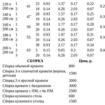
1
23
0.93
1.37
0.17
0.22
120 x
41
0.2
200 см
2
18
0.14
0.26
2.03
0.07
1
28
0.93
1.57
0.17
0.25
140 x
47
0.3
200 см
2
19
0.14
0.26
2.03
0.07
1
30
0.93
1.77
0.17
0.28
160 x
50
0.3
200 см
2
20
0.14
0.26
2.03
0.07
1
35
0.93
1.97
0.17
0.31
180 x
55
0.3
200 см
2
20
0.14
0.26
2.03
0.07
1
38
0.93
2.17
0.17
0.34
200 x
2
63
5
0.15
0.65
0.3
0.03
0.4
200 см
3
20
0.14
0.26
2.03
0.07
СБОРКА
Цена, р.
Сборка обычной кровати
800
Сборка 3-х спинчатой кровати (верона,
1500
детская)
Сборка 2-х ярусной кровати
3000
Сборка кровати с балдахином
3000
Сборка кровати с ПМ, с бк ПМ
2500
Сборка кухонного стола
600
Сборка кухонного уголка
1500