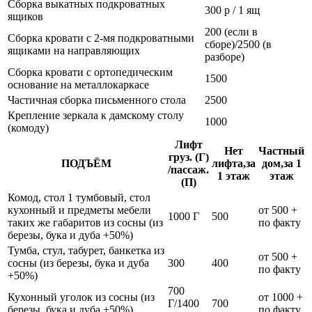
Сборка выкатных подкроватных
300 р / 1 ящ
ящиков
200 (если в
Сборка кровати с 2-мя подкроватными
сборе)/2500 (в
ящиками на направляющих
разборе)
Сборка кровати с ортопедическим
1500
основание на металлокаркасе
Частичная сборка письменного стола
2500
Крепление зеркала к дамскому столу
1000
(комоду)
Лифт
Нет
Частный
груз. (Г)
ПОДЪЁМ
лифта,за
дом,за 1
/пассаж.
1 этаж
этаж
(П)
Комод, стол 1 тумбовый, стол
кухонный и предметы мебели
от 500 +
1000 Г
500
таких же габаритов из сосны (из
по факту
березы, бука и дуба +50%)
Тумба, стул, табурет, банкетка из
от 500 +
сосны (из березы, бука и дуба
300
400
по факту
+50%)
700
Кухонный уголок из сосны (из
от 1000 +
Г/1400
700
березы, бука и дуба +50%)
по факту