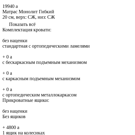
19940
a
Матрас Монолит Гибкий
20 см, верх: СЖ, низ: СЖ
Показать всё
Комплектация кровати:
без наценки
стандартная с ортопедическими ламелями
+
0
a
с бескаркасным подъемным механизмом
+
0
a
с каркасным подъемным механизмом
+
0
a
с ортопедическим металлокаркасом
Прикроватные ящики:
без наценки
Без ящиков
+
4800
a
1 ящик на колесиках