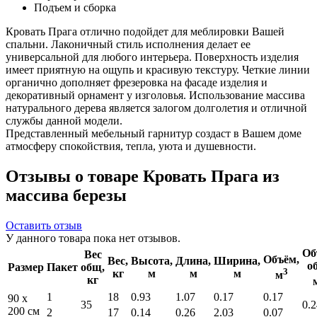
Подъем и сборка
Кровать Прага отлично подойдет для меблировки Вашей
спальни. Лаконичный стиль исполнения делает ее
универсальной для любого интерьера. Поверхность изделия
имеет приятную на ощупь и красивую текстуру. Четкие линии
органично дополняет фрезеровка на фасаде изделия и
декоративный орнамент у изголовья. Использование массива
натурального дерева является залогом долголетия и отличной
службы данной модели.
Представленный мебельный гарнитур создаст в Вашем доме
атмосферу спокойствия, тепла, уюта и душевности.
Отзывы о товаре Кровать Прага из
массива березы
Оставить отзыв
У данного товара пока нет отзывов.
Об
Вес
Объём,
Вес,
Высота,
Длина,
Ширина,
о
Размер
Пакет
общ,
3
кг
м
м
м
м
кг
1
18
0.93
1.07
0.17
0.17
90 x
35
0.2
200 см
2
17
0.14
0.26
2.03
0.07