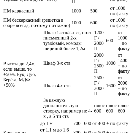
П
от 1000 +
ПМ каркасный
1000
500
по факту
ПМ бескаркасный (решетка в
от 1000 +
1000
600
сборе всегда, поэтому поэтажно)
по факту
Шкаф 1-ств/2-х ст, стол
1200
от
письменный 2-х
Г /
1000
600
тумбовый, комоды
2000
+ по
шириной более 1,2м
П
факту
2000
от
Г /
1400
Шкаф 3-х ств
1000
Высота до 2,4м,
2500
+ по
если выше, то
П
факту
+50%. Бук, Дуб,
2500
от
Берёза, МДФ
Г /
2000
+50%
Шкаф 4-х ств
1600
3000
+ по
П
факту
За каждую
дополнительную
плюс
плюс
плюс
створку, например не 4-
600
600
600
х , а 5-ти ств
до 1 м
700
600
от 400 + по факту
от 1,1 м до 1,6
Кровати из
800
600
от 500 + по факту