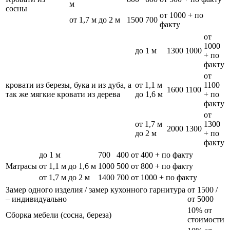
м
сосны
от 1000 + по
от 1,7 м до 2 м
1500
700
факту
от
1000
до 1 м
1300
1000
+ по
факту
от
кровати из березы, бука и из дуба, а
от 1,1 м
1100
1600
1100
так же мягкие кровати из дерева
до 1,6 м
+ по
факту
от
от 1,7 м
1300
2000
1300
до 2 м
+ по
факту
до 1 м
700
400
от 400 + по факту
Матрасы
от 1,1 м до 1,6 м
1000
500
от 800 + по факту
от 1,7 м до 2 м
1400
700
от 1000 + по факту
Замер одного изделия / замер кухонного гарнитура
от 1500 /
– индивидуально
от 5000
10% от
Сборка мебели (сосна, береза)
стоимости