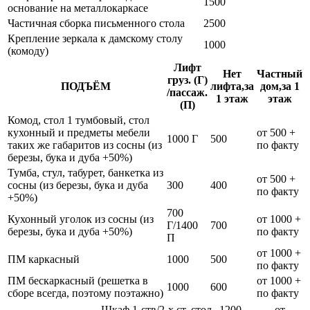
1500
основание на металлокаркасе
Частичная сборка письменного стола
2500
Крепление зеркала к дамскому столу
1000
(комоду)
Лифт
Нет
Частный
груз. (Г)
ПОДЪЁМ
лифта,за
дом,за 1
/пассаж.
1 этаж
этаж
(П)
Комод, стол 1 тумбовый, стол
кухонный и предметы мебели
от 500 +
1000 Г
500
таких же габаритов из сосны (из
по факту
березы, бука и дуба +50%)
Тумба, стул, табурет, банкетка из
от 500 +
сосны (из березы, бука и дуба
300
400
по факту
+50%)
700
Кухонный уголок из сосны (из
от 1000 +
Г/1400
700
березы, бука и дуба +50%)
по факту
П
от 1000 +
ПМ каркасный
1000
500
по факту
ПМ бескаркасный (решетка в
от 1000 +
1000
600
сборе всегда, поэтому поэтажно)
по факту
Шкаф 1-ств/2-х ст, стол
1200
от