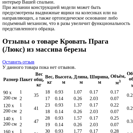
интерьер Вашей спальни.
При желании конструкцией модели может быть
предусмотрены выдвижные ящики на колесиках или на
направляющих, а также ортопедическое основание либо
подъемный механизм, что в разы увеличит функциональность
представленного образца.
Отзывы о товаре Кровать Прага
(Люкс) из массива березы
Оставить отзыв
У данного товара пока нет отзывов.
Об
Вес
Объём,
Вес,
Высота,
Длина,
Ширина,
о
Размер
Пакет
общ,
3
кг
м
м
м
м
кг
1
18
0.93
1.07
0.17
0.17
90 x
35
0.2
200 см
2
17
0.14
0.26
2.03
0.07
1
23
0.93
1.37
0.17
0.22
120 x
41
0.2
200 см
2
18
0.14
0.26
2.03
0.07
1
28
0.93
1.57
0.17
0.25
140 x
47
0.3
200 см
2
19
0.14
0.26
2.03
0.07
1
30
0.93
1.77
0.17
0.28
160 x