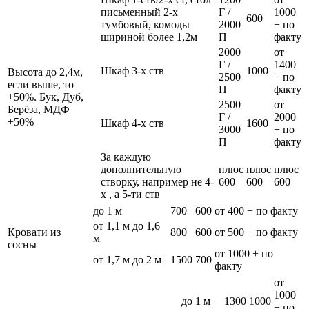
письменный 2-х
Г /
1000
600
тумбовый, комоды
2000
+ по
шириной более 1,2м
П
факту
2000
от
Г /
1400
Шкаф 3-х ств
1000
Высота до 2,4м,
2500
+ по
если выше, то
П
факту
+50%. Бук, Дуб,
2500
от
Берёза, МДФ
Г /
2000
+50%
Шкаф 4-х ств
1600
3000
+ по
П
факту
За каждую
дополнительную
плюс
плюс
плюс
створку, например не 4-
600
600
600
х , а 5-ти ств
до 1 м
700
600
от 400 + по факту
от 1,1 м до 1,6
Кровати из
800
600
от 500 + по факту
м
сосны
от 1000 + по
от 1,7 м до 2 м
1500
700
факту
от
1000
до 1 м
1300
1000
+ по