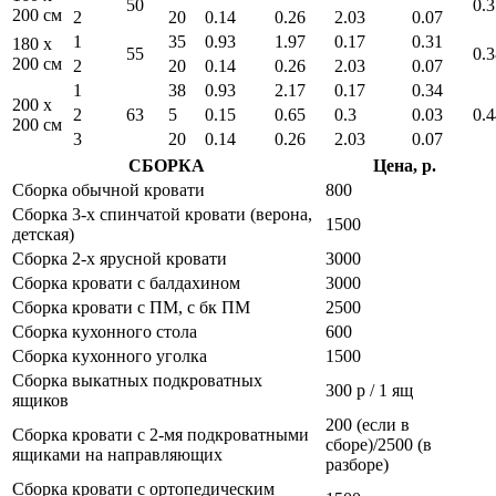
50
0.3
200 см
2
20
0.14
0.26
2.03
0.07
1
35
0.93
1.97
0.17
0.31
180 x
55
0.3
200 см
2
20
0.14
0.26
2.03
0.07
1
38
0.93
2.17
0.17
0.34
200 x
2
63
5
0.15
0.65
0.3
0.03
0.4
200 см
3
20
0.14
0.26
2.03
0.07
СБОРКА
Цена, р.
Сборка обычной кровати
800
Сборка 3-х спинчатой кровати (верона,
1500
детская)
Сборка 2-х ярусной кровати
3000
Сборка кровати с балдахином
3000
Сборка кровати с ПМ, с бк ПМ
2500
Сборка кухонного стола
600
Сборка кухонного уголка
1500
Сборка выкатных подкроватных
300 р / 1 ящ
ящиков
200 (если в
Сборка кровати с 2-мя подкроватными
сборе)/2500 (в
ящиками на направляющих
разборе)
Сборка кровати с ортопедическим