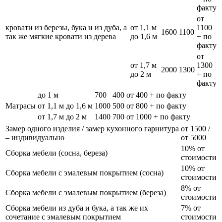
факту
от
кровати из березы, бука и из дуба, а
от 1,1 м
1100
1600
1100
так же мягкие кровати из дерева
до 1,6 м
+ по
факту
от
от 1,7 м
1300
2000
1300
до 2 м
+ по
факту
до 1 м
700
400
от 400 + по факту
Матрасы
от 1,1 м до 1,6 м
1000
500
от 800 + по факту
от 1,7 м до 2 м
1400
700
от 1000 + по факту
Замер одного изделия / замер кухонного гарнитура
от 1500 /
– индивидуально
от 5000
10% от
Сборка мебели (сосна, береза)
стоимости
10% от
Сборка мебели с эмалевым покрытием (сосна)
стоимости
8% от
Сборка мебели с эмалевым покрытием (береза)
стоимости
Сборка мебели из дуба и бука, а так же их
7% от
сочетание с эмалевым покрытием
стоимости