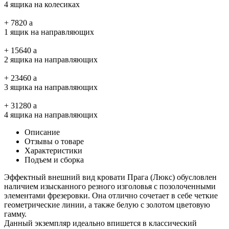
4 ящика на колесиках
+
7820
a
1 ящик на направляющих
+
15640
a
2 ящика на направляющих
+
23460
a
3 ящика на направляющих
+
31280
a
4 ящика на направляющих
Описание
Отзывы о товаре
Характеристики
Подъем и сборка
Эффектный внешний вид кровати Прага (Люкс) обусловлен
наличием изысканного резного изголовья с позолоченными
элементами фрезеровки. Она отлично сочетает в себе четкие
геометрические линии, а также белую с золотом цветовую
гамму.
Данный экземпляр идеально впишется в классический