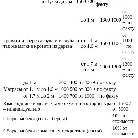
от 1,7 м до 2 м
1500
700
факту
от
1000
до 1 м
1300
1000
+ по
факту
от
кровати из березы, бука и из дуба, а
от 1,1 м
1100
1600
1100
так же мягкие кровати из дерева
до 1,6 м
+ по
факту
от
от 1,7 м
1300
2000
1300
до 2 м
+ по
факту
до 1 м
700
400
от 400 + по факту
Матрасы
от 1,1 м до 1,6 м
1000
500
от 800 + по факту
от 1,7 м до 2 м
1400
700
от 1000 + по факту
Замер одного изделия / замер кухонного гарнитура
от 1500 /
– индивидуально
от 5000
10% от
Сборка мебели (сосна, береза)
стоимости
10% от
Сборка мебели с эмалевым покрытием (сосна)
стоимости