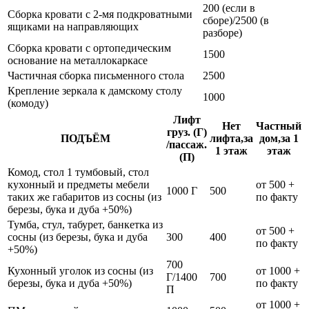
200 (если в
Сборка кровати с 2-мя подкроватными
сборе)/2500 (в
ящиками на направляющих
разборе)
Сборка кровати с ортопедическим
1500
основание на металлокаркасе
Частичная сборка письменного стола
2500
Крепление зеркала к дамскому столу
1000
(комоду)
Лифт
Нет
Частный
груз. (Г)
ПОДЪЁМ
лифта,за
дом,за 1
/пассаж.
1 этаж
этаж
(П)
Комод, стол 1 тумбовый, стол
кухонный и предметы мебели
от 500 +
1000 Г
500
таких же габаритов из сосны (из
по факту
березы, бука и дуба +50%)
Тумба, стул, табурет, банкетка из
от 500 +
сосны (из березы, бука и дуба
300
400
по факту
+50%)
700
Кухонный уголок из сосны (из
от 1000 +
Г/1400
700
березы, бука и дуба +50%)
по факту
П
от 1000 +