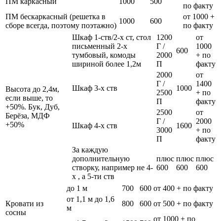
ПМ каркасный
1000
500
по факту
ПМ бескаркасный (решетка в
от 1000 +
1000
600
сборе всегда, поэтому поэтажно)
по факту
Шкаф 1-ств/2-х ст, стол
1200
от
письменный 2-х
Г /
1000
600
тумбовый, комоды
2000
+ по
шириной более 1,2м
П
факту
2000
от
Г /
1400
Шкаф 3-х ств
1000
Высота до 2,4м,
2500
+ по
если выше, то
П
факту
+50%. Бук, Дуб,
2500
от
Берёза, МДФ
Г /
2000
+50%
Шкаф 4-х ств
1600
3000
+ по
П
факту
За каждую
дополнительную
плюс
плюс
плюс
створку, например не 4-
600
600
600
х , а 5-ти ств
до 1 м
700
600
от 400 + по факту
от 1,1 м до 1,6
Кровати из
800
600
от 500 + по факту
м
сосны
от 1000 + по