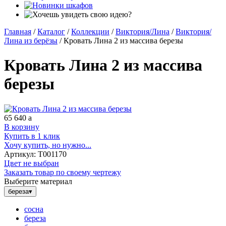
Главная
/
Каталог
/
Коллекции
/
Виктория/Лина
/
Виктория/
Лина из берёзы
/
Кровать Лина 2 из массива березы
Кровать Лина 2 из массива
березы
65 640
a
В корзину
Купить в 1 клик
Хочу купить, но нужно...
Артикул:
Т001170
Цвет не выбран
Заказать товар по своему чертежу
Выберите материал
береза
▾
сосна
береза