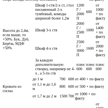
Шкаф 1-ств/2-х ст, стол
1200
от
письменный 2-х
Г /
1000
600
тумбовый, комоды
2000
+ по
шириной более 1,2м
П
факту
2000
от
Г /
1400
Шкаф 3-х ств
1000
Высота до 2,4м,
2500
+ по
если выше, то
П
факту
+50%. Бук, Дуб,
2500
от
Берёза, МДФ
Г /
2000
+50%
Шкаф 4-х ств
1600
3000
+ по
П
факту
За каждую
дополнительную
плюс
плюс
плюс
створку, например не 4-
600
600
600
х , а 5-ти ств
до 1 м
700
600
от 400 + по факту
от 1,1 м до 1,6
Кровати из
800
600
от 500 + по факту
м
сосны
от 1000 + по
от 1,7 м до 2 м
1500
700
факту
от