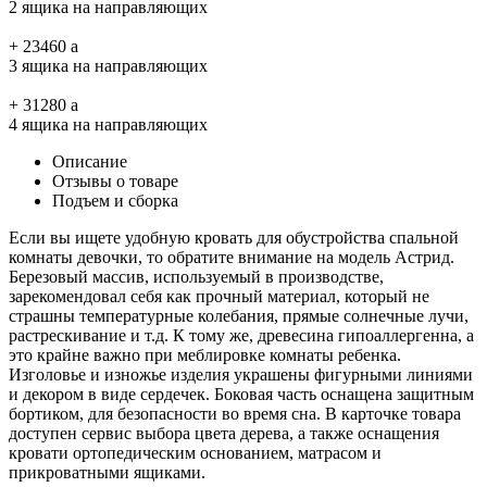
2 ящика на направляющих
+
23460
a
3 ящика на направляющих
+
31280
a
4 ящика на направляющих
Описание
Отзывы о товаре
Подъем и сборка
Если вы ищете удобную кровать для обустройства спальной
комнаты девочки, то обратите внимание на модель Астрид.
Березовый массив, используемый в производстве,
зарекомендовал себя как прочный материал, который не
страшны температурные колебания, прямые солнечные лучи,
растрескивание и т.д. К тому же, древесина гипоаллергенна, а
это крайне важно при меблировке комнаты ребенка.
Изголовье и изножье изделия украшены фигурными линиями
и декором в виде сердечек. Боковая часть оснащена защитным
бортиком, для безопасности во время сна. В карточке товара
доступен сервис выбора цвета дерева, а также оснащения
кровати ортопедическим основанием, матрасом и
прикроватными ящиками.