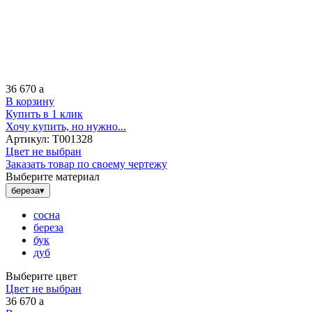
36 670
a
В корзину
Купить в 1 клик
Хочу купить, но нужно...
Артикул:
Т001328
Цвет не выбран
Заказать товар по своему чертежу
Выберите материал
береза
▾
сосна
береза
бук
дуб
Выберите цвет
Цвет не выбран
36 670
a