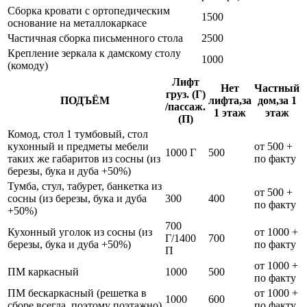
Сборка кровати с ортопедическим
1500
основание на металлокаркасе
Частичная сборка письменного стола
2500
Крепление зеркала к дамскому столу
1000
(комоду)
Лифт
Нет
Частный
груз. (Г)
ПОДЪЁМ
лифта,за
дом,за 1
/пассаж.
1 этаж
этаж
(П)
Комод, стол 1 тумбовый, стол
кухонный и предметы мебели
от 500 +
1000 Г
500
таких же габаритов из сосны (из
по факту
березы, бука и дуба +50%)
Тумба, стул, табурет, банкетка из
от 500 +
сосны (из березы, бука и дуба
300
400
по факту
+50%)
700
Кухонный уголок из сосны (из
от 1000 +
Г/1400
700
березы, бука и дуба +50%)
по факту
П
от 1000 +
ПМ каркасный
1000
500
по факту
ПМ бескаркасный (решетка в
от 1000 +
1000
600
сборе всегда, поэтому поэтажно)
по факту