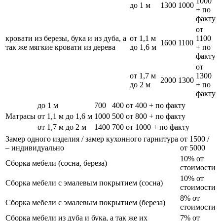
1000
до 1 м
1300
1000
+ по
факту
от
кровати из березы, бука и из дуба, а
от 1,1 м
1100
1600
1100
так же мягкие кровати из дерева
до 1,6 м
+ по
факту
от
от 1,7 м
1300
2000
1300
до 2 м
+ по
факту
до 1 м
700
400
от 400 + по факту
Матрасы
от 1,1 м до 1,6 м
1000
500
от 800 + по факту
от 1,7 м до 2 м
1400
700
от 1000 + по факту
Замер одного изделия / замер кухонного гарнитура
от 1500 /
– индивидуально
от 5000
10% от
Сборка мебели (сосна, береза)
стоимости
10% от
Сборка мебели с эмалевым покрытием (сосна)
стоимости
8% от
Сборка мебели с эмалевым покрытием (береза)
стоимости
Сборка мебели из дуба и бука, а так же их
7% от