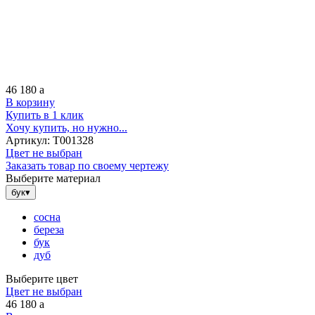
46 180
a
В корзину
Купить в 1 клик
Хочу купить, но нужно...
Артикул:
Т001328
Цвет не выбран
Заказать товар по своему чертежу
Выберите материал
бук
▾
сосна
береза
бук
дуб
Выберите цвет
Цвет не выбран
46 180
a