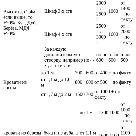
2000
от
Г /
1400
Шкаф 3-х ств
1000
Высота до 2,4м,
2500
+ по
если выше, то
П
факту
+50%. Бук, Дуб,
2500
от
Берёза, МДФ
Г /
2000
+50%
Шкаф 4-х ств
1600
3000
+ по
П
факту
За каждую
дополнительную
плюс
плюс
плюс
створку, например не 4-
600
600
600
х , а 5-ти ств
до 1 м
700
600
от 400 + по факту
от 1,1 м до 1,6
Кровати из
800
600
от 500 + по факту
м
сосны
от 1000 + по
от 1,7 м до 2 м
1500
700
факту
от
1000
до 1 м
1300
1000
+ по
факту
от
кровати из березы, бука и из дуба, а
от 1,1 м
1100
1600
1100