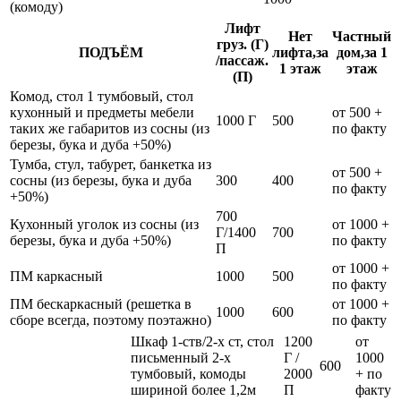
(комоду)
Лифт
Нет
Частный
груз. (Г)
ПОДЪЁМ
лифта,за
дом,за 1
/пассаж.
1 этаж
этаж
(П)
Комод, стол 1 тумбовый, стол
кухонный и предметы мебели
от 500 +
1000 Г
500
таких же габаритов из сосны (из
по факту
березы, бука и дуба +50%)
Тумба, стул, табурет, банкетка из
от 500 +
сосны (из березы, бука и дуба
300
400
по факту
+50%)
700
Кухонный уголок из сосны (из
от 1000 +
Г/1400
700
березы, бука и дуба +50%)
по факту
П
от 1000 +
ПМ каркасный
1000
500
по факту
ПМ бескаркасный (решетка в
от 1000 +
1000
600
сборе всегда, поэтому поэтажно)
по факту
Шкаф 1-ств/2-х ст, стол
1200
от
письменный 2-х
Г /
1000
600
тумбовый, комоды
2000
+ по
шириной более 1,2м
П
факту