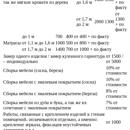
так же мягкие кровати из дерева
до 1,6 м
+ по
факту
от
от 1,7 м
1300
2000
1300
до 2 м
+ по
факту
до 1 м
700
400
от 400 + по факту
Матрасы
от 1,1 м до 1,6 м
1000
500
от 800 + по факту
от 1,7 м до 2 м
1400
700
от 1000 + по факту
Замер одного изделия / замер кухонного гарнитура
от 1500 /
– индивидуально
от 5000
10% от
Сборка мебели (сосна, береза)
стоимости
10% от
Сборка мебели с эмалевым покрытием (сосна)
стоимости
8% от
Сборка мебели с эмалевым покрытием (береза)
стоимости
Сборка мебели из дуба и бука, а так же их
7% от
сочетание с эмалевым покрытием
стоимости
Работы, связанные с креплением изделий к стенам
помещений, оплачиваются отдельно, а именно:
от 1000
крепление зеркала, фиксация неустойчивых
элементов и т.д.