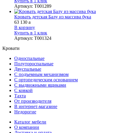
Купить в 1 клик
Артикул
:
Т001289
Кровать детская Балу из массива бука
63 130
a
В корзину
Купить в 1 клик
Артикул
:
Т001324
Кровати
Односпальные
Полутороспальные
Двуспальные
С подъемным механизмом
С ортопедическим основанием
С выдвижными ящиками
С ковкой
Тахта
От производителя
В интернет-магазине
Недорогие
Каталог мебели
О компании
Доставка и оплата