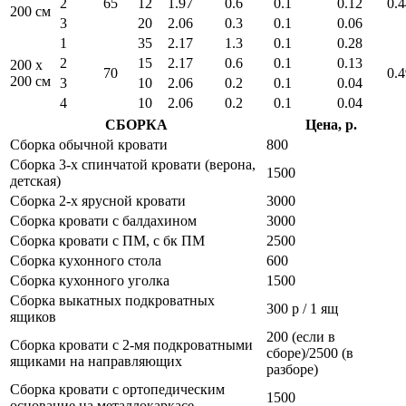
2
65
12
1.97
0.6
0.1
0.12
0.4
200 см
3
20
2.06
0.3
0.1
0.06
1
35
2.17
1.3
0.1
0.28
2
15
2.17
0.6
0.1
0.13
200 x
70
0.4
200 см
3
10
2.06
0.2
0.1
0.04
4
10
2.06
0.2
0.1
0.04
СБОРКА
Цена, р.
Сборка обычной кровати
800
Сборка 3-х спинчатой кровати (верона,
1500
детская)
Сборка 2-х ярусной кровати
3000
Сборка кровати с балдахином
3000
Сборка кровати с ПМ, с бк ПМ
2500
Сборка кухонного стола
600
Сборка кухонного уголка
1500
Сборка выкатных подкроватных
300 р / 1 ящ
ящиков
200 (если в
Сборка кровати с 2-мя подкроватными
сборе)/2500 (в
ящиками на направляющих
разборе)
Сборка кровати с ортопедическим
1500
основание на металлокаркасе