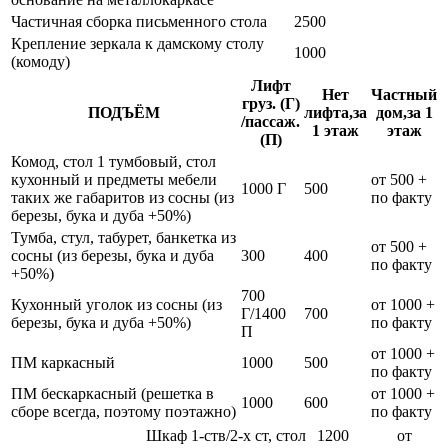
Частичная сборка письменного стола
2500
Крепление зеркала к дамскому столу
1000
(комоду)
Лифт
Нет
Частный
груз. (Г)
ПОДЪЁМ
лифта,за
дом,за 1
/пассаж.
1 этаж
этаж
(П)
Комод, стол 1 тумбовый, стол
кухонный и предметы мебели
от 500 +
1000 Г
500
таких же габаритов из сосны (из
по факту
березы, бука и дуба +50%)
Тумба, стул, табурет, банкетка из
от 500 +
сосны (из березы, бука и дуба
300
400
по факту
+50%)
700
Кухонный уголок из сосны (из
от 1000 +
Г/1400
700
березы, бука и дуба +50%)
по факту
П
от 1000 +
ПМ каркасный
1000
500
по факту
ПМ бескаркасный (решетка в
от 1000 +
1000
600
сборе всегда, поэтому поэтажно)
по факту
Шкаф 1-ств/2-х ст, стол
1200
от