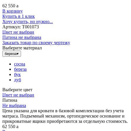
62 550
a
В корзину
Купить в 1 клик
Хочу купить, но нужно...
Артикул:
Т001073
Цвет не выбран
Патина не выбрана
Заказать товар по своему чертежу
Выберите материал
береза
▾
сосна
береза
бук
дуб
Выберите цвет
Цвет не выбран
Патина
Не выбрана
Цена указана для кровати в базовой комплектации без учета
матраса. Подъемный механизм, ортопедическое основание и
прикроватные ящики приобретаются за отдельную стоимость.
62 550
a