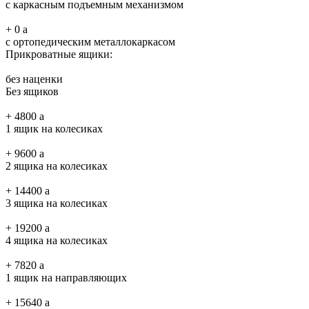
с каркасным подъемным механизмом
+
0
a
с ортопедическим металлокаркасом
Прикроватные ящики:
без наценки
Без ящиков
+
4800
a
1 ящик на колесиках
+
9600
a
2 ящика на колесиках
+
14400
a
3 ящика на колесиках
+
19200
a
4 ящика на колесиках
+
7820
a
1 ящик на направляющих
+
15640
a