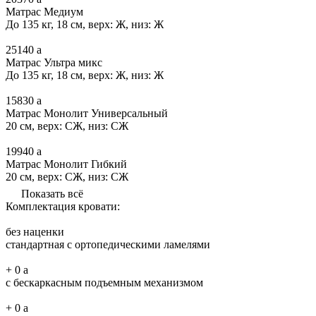
Матрас Медиум
До 135 кг, 18 см, верх: Ж, низ: Ж
25140
a
Матрас Ультра микс
До 135 кг, 18 см, верх: Ж, низ: Ж
15830
a
Матрас Монолит Универсальный
20 см, верх: СЖ, низ: СЖ
19940
a
Матрас Монолит Гибкий
20 см, верх: СЖ, низ: СЖ
Показать всё
Комплектация кровати:
без наценки
стандартная с ортопедическими ламелями
+
0
a
с бескаркасным подъемным механизмом
+
0
a