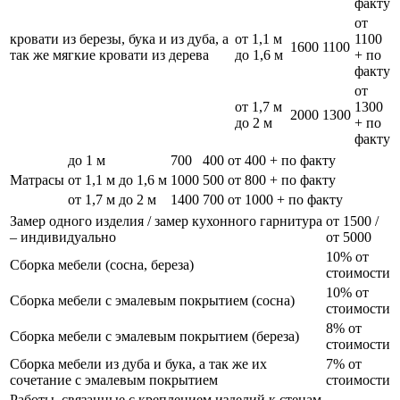
факту
от
кровати из березы, бука и из дуба, а
от 1,1 м
1100
1600
1100
так же мягкие кровати из дерева
до 1,6 м
+ по
факту
от
от 1,7 м
1300
2000
1300
до 2 м
+ по
факту
до 1 м
700
400
от 400 + по факту
Матрасы
от 1,1 м до 1,6 м
1000
500
от 800 + по факту
от 1,7 м до 2 м
1400
700
от 1000 + по факту
Замер одного изделия / замер кухонного гарнитура
от 1500 /
– индивидуально
от 5000
10% от
Сборка мебели (сосна, береза)
стоимости
10% от
Сборка мебели с эмалевым покрытием (сосна)
стоимости
8% от
Сборка мебели с эмалевым покрытием (береза)
стоимости
Сборка мебели из дуба и бука, а так же их
7% от
сочетание с эмалевым покрытием
стоимости
Работы, связанные с креплением изделий к стенам