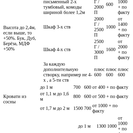
письменный 2-х
Г /
1000
600
тумбовый, комоды
2000
+ по
шириной более 1,2м
П
факту
2000
от
Г /
1400
Шкаф 3-х ств
1000
Высота до 2,4м,
2500
+ по
если выше, то
П
факту
+50%. Бук, Дуб,
2500
от
Берёза, МДФ
Г /
2000
+50%
Шкаф 4-х ств
1600
3000
+ по
П
факту
За каждую
дополнительную
плюс
плюс
плюс
створку, например не 4-
600
600
600
х , а 5-ти ств
до 1 м
700
600
от 400 + по факту
от 1,1 м до 1,6
Кровати из
800
600
от 500 + по факту
м
сосны
от 1000 + по
от 1,7 м до 2 м
1500
700
факту
от
1000
до 1 м
1300
1000
+ по