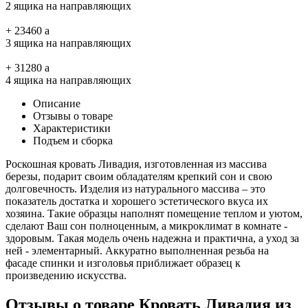
2 ящика на направляющих
+
23460
a
3 ящика на направляющих
+
31280
a
4 ящика на направляющих
Описание
Отзывы о товаре
Характеристики
Подъем и сборка
Роскошная кровать Ливадия, изготовленная из массива
березы, подарит своим обладателям крепкий сон и свою
долговечность. Изделия из натурального массива – это
показатель достатка и хорошего эстетического вкуса их
хозяина. Такие образцы наполнят помещение теплом и уютом,
сделают Ваш сон полноценным, а микроклимат в комнате -
здоровым. Такая модель очень надежна и практична, а уход за
ней - элементарный. Аккуратно выполненная резьба на
фасаде спинки и изголовья приближает образец к
произведению искусства.
Отзывы о товаре Кровать Ливадия из