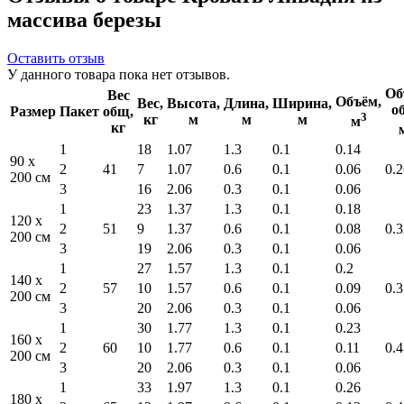
массива березы
Оставить отзыв
У данного товара пока нет отзывов.
Об
Вес
Объём,
Вес,
Высота,
Длина,
Ширина,
о
Размер
Пакет
общ,
3
кг
м
м
м
м
кг
1
18
1.07
1.3
0.1
0.14
90 x
2
41
7
1.07
0.6
0.1
0.06
0.2
200 см
3
16
2.06
0.3
0.1
0.06
1
23
1.37
1.3
0.1
0.18
120 x
2
51
9
1.37
0.6
0.1
0.08
0.3
200 см
3
19
2.06
0.3
0.1
0.06
1
27
1.57
1.3
0.1
0.2
140 x
2
57
10
1.57
0.6
0.1
0.09
0.3
200 см
3
20
2.06
0.3
0.1
0.06
1
30
1.77
1.3
0.1
0.23
160 x
2
60
10
1.77
0.6
0.1
0.11
0.4
200 см
3
20
2.06
0.3
0.1
0.06
1
33
1.97
1.3
0.1
0.26
180 x