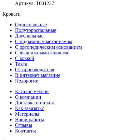
Артикул
:
Т001237
Кровати
Односпальные
Полутороспальные
Двуспальные
С подъемным механизмом
С ортопедическим основанием
С выдвижными ящиками
С ковкой
Тахта
От производителя
В интернет-магазине
Недорогие
Каталог мебели
О компании
Доставка и оплата
Как заказать?
Материалы
Наши работы
Отзывы
Контакты