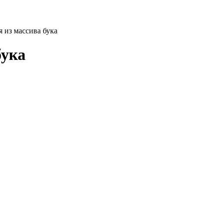
 из массива бука
бука