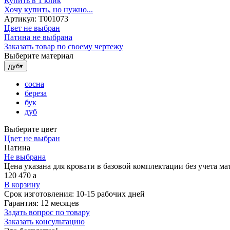
Купить в 1 клик
Хочу купить, но нужно...
Артикул:
Т001073
Цвет не выбран
Патина не выбрана
Заказать товар по своему чертежу
Выберите материал
дуб
▾
сосна
береза
бук
дуб
Выберите цвет
Цвет не выбран
Патина
Не выбрана
Цена указана для кровати в базовой комплектации без учета 
120 470
a
В корзину
Срок изготовления:
10-15 рабочих дней
Гарантия:
12 месяцев
Задать вопрос по товару
Заказать консультацию