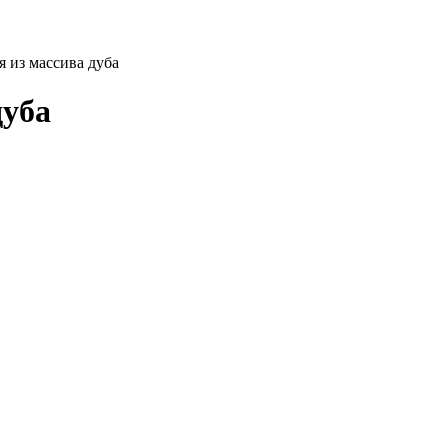
 из массива дуба
дуба