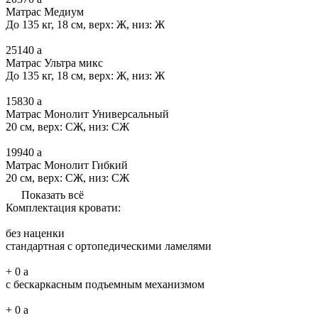
Матрас Медиум
До 135 кг, 18 см, верх: Ж, низ: Ж
25140
a
Матрас Ультра микс
До 135 кг, 18 см, верх: Ж, низ: Ж
15830
a
Матрас Монолит Универсальный
20 см, верх: СЖ, низ: СЖ
19940
a
Матрас Монолит Гибкий
20 см, верх: СЖ, низ: СЖ
Показать всё
Комплектация кровати:
без наценки
стандартная с ортопедическими ламелями
+
0
a
с бескаркасным подъемным механизмом
+
0
a