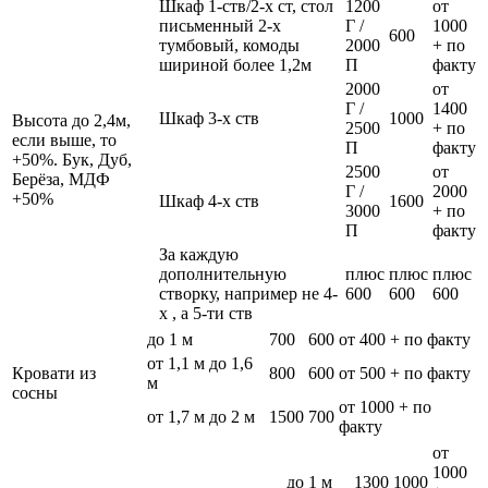
Шкаф 1-ств/2-х ст, стол
1200
от
письменный 2-х
Г /
1000
600
тумбовый, комоды
2000
+ по
шириной более 1,2м
П
факту
2000
от
Г /
1400
Шкаф 3-х ств
1000
Высота до 2,4м,
2500
+ по
если выше, то
П
факту
+50%. Бук, Дуб,
2500
от
Берёза, МДФ
Г /
2000
+50%
Шкаф 4-х ств
1600
3000
+ по
П
факту
За каждую
дополнительную
плюс
плюс
плюс
створку, например не 4-
600
600
600
х , а 5-ти ств
до 1 м
700
600
от 400 + по факту
от 1,1 м до 1,6
Кровати из
800
600
от 500 + по факту
м
сосны
от 1000 + по
от 1,7 м до 2 м
1500
700
факту
от
1000
до 1 м
1300
1000