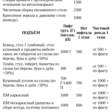
1500
основание на металлокаркасе
Частичная сборка письменного стола
2500
Крепление зеркала к дамскому столу
1000
(комоду)
Лифт
Нет
Частный
груз. (Г)
ПОДЪЁМ
лифта,за
дом,за 1
/пассаж.
1 этаж
этаж
(П)
Комод, стол 1 тумбовый, стол
кухонный и предметы мебели
от 500 +
1000 Г
500
таких же габаритов из сосны (из
по факту
березы, бука и дуба +50%)
Тумба, стул, табурет, банкетка из
от 500 +
сосны (из березы, бука и дуба
300
400
по факту
+50%)
700
Кухонный уголок из сосны (из
от 1000 +
Г/1400
700
березы, бука и дуба +50%)
по факту
П
от 1000 +
ПМ каркасный
1000
500
по факту
ПМ бескаркасный (решетка в
от 1000 +
1000
600
сборе всегда, поэтому поэтажно)
по факту