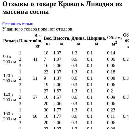
Отзывы о товаре Кровать Ливадия из
массива сосны
Оставить отзыв
У данного товара пока нет отзывов.
Об
Вес
Объём,
Вес,
Высота,
Длина,
Ширина,
о
Размер
Пакет
общ,
3
кг
м
м
м
м
кг
1
18
1.07
1.3
0.1
0.14
90 x
2
41
7
1.07
0.6
0.1
0.06
0.2
200 см
3
16
2.06
0.3
0.1
0.06
1
23
1.37
1.3
0.1
0.18
120 x
2
51
9
1.37
0.6
0.1
0.08
0.3
200 см
3
19
2.06
0.3
0.1
0.06
1
27
1.57
1.3
0.1
0.2
140 x
2
57
10
1.57
0.6
0.1
0.09
0.3
200 см
3
20
2.06
0.3
0.1
0.06
1
30
1.77
1.3
0.1
0.23
160 x
2
60
10
1.77
0.6
0.1
0.11
0.4
200 см
3
20
2.06
0.3
0.1
0.06
1
33
1.97
1.3
0.1
0.26