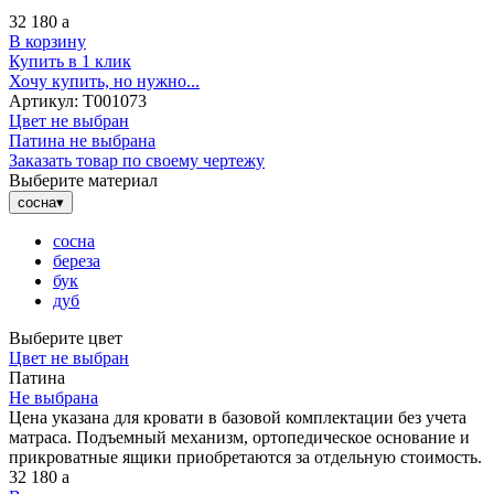
32 180
a
В корзину
Купить в 1 клик
Хочу купить, но нужно...
Артикул:
Т001073
Цвет не выбран
Патина не выбрана
Заказать товар по своему чертежу
Выберите материал
сосна
▾
сосна
береза
бук
дуб
Выберите цвет
Цвет не выбран
Патина
Не выбрана
Цена указана для кровати в базовой комплектации без учета
матраса. Подъемный механизм, ортопедическое основание и
прикроватные ящики приобретаются за отдельную стоимость.
32 180
a