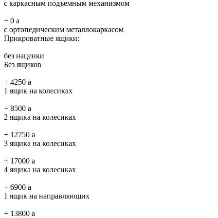
с каркасным подъемным механизмом
+
0
a
с ортопедическим металлокаркасом
Прикроватные ящики:
без наценки
Без ящиков
+
4250
a
1 ящик на колесиках
+
8500
a
2 ящика на колесиках
+
12750
a
3 ящика на колесиках
+
17000
a
4 ящика на колесиках
+
6900
a
1 ящик на направляющих
+
13800
a