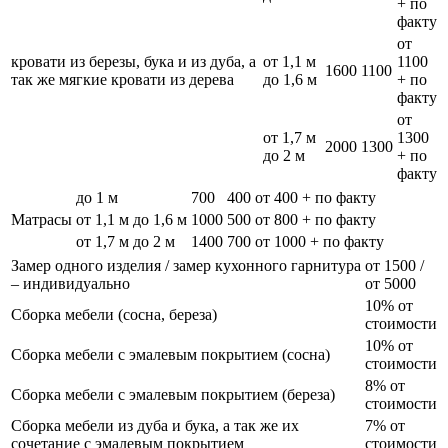
+ по
факту
от
кровати из березы, бука и из дуба, а
от 1,1 м
1100
1600
1100
так же мягкие кровати из дерева
до 1,6 м
+ по
факту
от
от 1,7 м
1300
2000
1300
до 2 м
+ по
факту
до 1 м
700
400
от 400 + по факту
Матрасы
от 1,1 м до 1,6 м
1000
500
от 800 + по факту
от 1,7 м до 2 м
1400
700
от 1000 + по факту
Замер одного изделия / замер кухонного гарнитура
от 1500 /
– индивидуально
от 5000
10% от
Сборка мебели (сосна, береза)
стоимости
10% от
Сборка мебели с эмалевым покрытием (сосна)
стоимости
8% от
Сборка мебели с эмалевым покрытием (береза)
стоимости
Сборка мебели из дуба и бука, а так же их
7% от
сочетание с эмалевым покрытием
стоимости