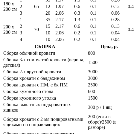
180 x
2
65
12
1.97
0.6
0.1
0.12
0.4
200 см
3
20
2.06
0.3
0.1
0.06
1
35
2.17
1.3
0.1
0.28
2
15
2.17
0.6
0.1
0.13
200 x
70
0.4
200 см
3
10
2.06
0.2
0.1
0.04
4
10
2.06
0.2
0.1
0.04
СБОРКА
Цена, р.
Сборка обычной кровати
800
Сборка 3-х спинчатой кровати (верона,
1500
детская)
Сборка 2-х ярусной кровати
3000
Сборка кровати с балдахином
3000
Сборка кровати с ПМ, с бк ПМ
2500
Сборка кухонного стола
600
Сборка кухонного уголка
1500
Сборка выкатных подкроватных
300 р / 1 ящ
ящиков
200 (если в
Сборка кровати с 2-мя подкроватными
сборе)/2500 (в
ящиками на направляющих
разборе)
Сборка кровати с ортопедическим