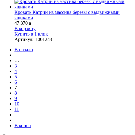
Кровать Катрин из массива березы с выдвижными
ящиками
47 370
a
В корзину
Купить в 1 клик
Артикул
:
Т001243
В начало
…
3
4
5
6
7
8
9
10
11
…
В конец