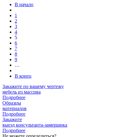
В начало
1
2
3
4
5
6
7
8
9
…
В конец
Закажите
по вашему чертежу
мебель из массива
Подробнее
Образцы
материалов
Подробнее
Закажите
выезд
консультанта-замерщика
Подробнее
Не можете определиться?