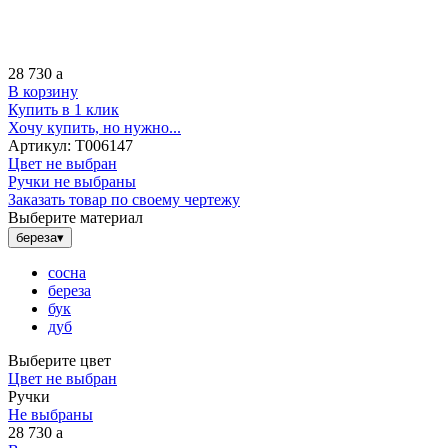
28 730
a
В корзину
Купить в 1 клик
Хочу купить, но нужно...
Артикул:
Т006147
Цвет не выбран
Ручки не выбраны
Заказать товар по своему чертежу
Выберите материал
береза
▾
сосна
береза
бук
дуб
Выберите цвет
Цвет не выбран
Ручки
Не выбраны
28 730
a