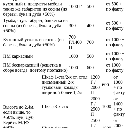
кухонный и предметы мебели
от 500 +
1000 Г
500
таких же габаритов из сосны (из
по факту
березы, бука и дуба +50%)
Тумба, стул, табурет, банкетка из
от 500 +
сосны (из березы, бука и дуба
300
400
по факту
+50%)
700
Кухонный уголок из сосны (из
от 1000 +
Г/1400
700
березы, бука и дуба +50%)
по факту
П
от 1000 +
ПМ каркасный
1000
500
по факту
ПМ бескаркасный (решетка в
от 1000 +
1000
600
сборе всегда, поэтому поэтажно)
по факту
Шкаф 1-ств/2-х ст, стол
1200
от
письменный 2-х
Г /
1000
600
тумбовый, комоды
2000
+ по
шириной более 1,2м
П
факту
2000
от
Г /
1400
Шкаф 3-х ств
1000
Высота до 2,4м,
2500
+ по
если выше, то
П
факту
+50%. Бук, Дуб,
2500
от
Берёза, МДФ
Г /
2000
+50%