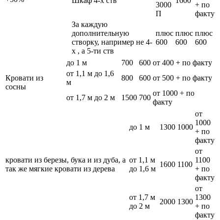
Шкаф 4-х ств
1600
3000
+ по
П
факту
За каждую
дополнительную
плюс
плюс
плюс
створку, например не 4-
600
600
600
х , а 5-ти ств
до 1 м
700
600
от 400 + по факту
от 1,1 м до 1,6
Кровати из
800
600
от 500 + по факту
м
сосны
от 1000 + по
от 1,7 м до 2 м
1500
700
факту
от
1000
до 1 м
1300
1000
+ по
факту
от
кровати из березы, бука и из дуба, а
от 1,1 м
1100
1600
1100
так же мягкие кровати из дерева
до 1,6 м
+ по
факту
от
от 1,7 м
1300
2000
1300
до 2 м
+ по
факту