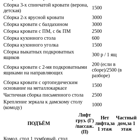
Сборка 3-х спинчатой кровати (верона,
1500
детская)
Сборка 2-х ярусной кровати
3000
Сборка кровати с балдахином
3000
Сборка кровати с ПМ, с бк ПМ
2500
Сборка кухонного стола
600
Сборка кухонного уголка
1500
Сборка выкатных подкроватных
300 р / 1 ящ
ящиков
200 (если в
Сборка кровати с 2-мя подкроватными
сборе)/2500 (в
ящиками на направляющих
разборе)
Сборка кровати с ортопедическим
1500
основание на металлокаркасе
Частичная сборка письменного стола
2500
Крепление зеркала к дамскому столу
1000
(комоду)
Лифт
Нет
Частный
груз. (Г)
ПОДЪЁМ
лифта,за
дом,за 1
/пассаж.
1 этаж
этаж
(П)
Комод, стол 1 тумбовый, стол