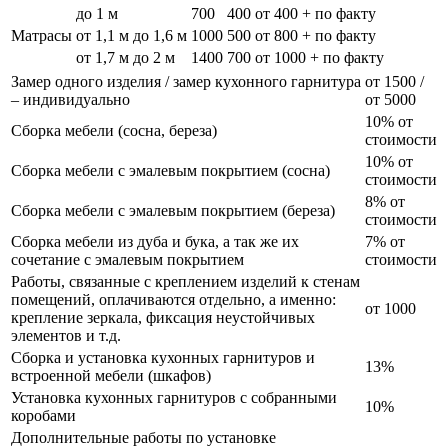
до 1 м
700
400
от 400 + по факту
Матрасы
от 1,1 м до 1,6 м
1000
500
от 800 + по факту
от 1,7 м до 2 м
1400
700
от 1000 + по факту
Замер одного изделия / замер кухонного гарнитура
от 1500 /
– индивидуально
от 5000
10% от
Сборка мебели (сосна, береза)
стоимости
10% от
Сборка мебели с эмалевым покрытием (сосна)
стоимости
8% от
Сборка мебели с эмалевым покрытием (береза)
стоимости
Сборка мебели из дуба и бука, а так же их
7% от
сочетание с эмалевым покрытием
стоимости
Работы, связанные с креплением изделий к стенам
помещений, оплачиваются отдельно, а именно:
от 1000
крепление зеркала, фиксация неустойчивых
элементов и т.д.
Сборка и установка кухонных гарнитуров и
13%
встроенной мебели (шкафов)
Установка кухонных гарнитуров с собранными
10%
коробами
Дополнительные работы по установке