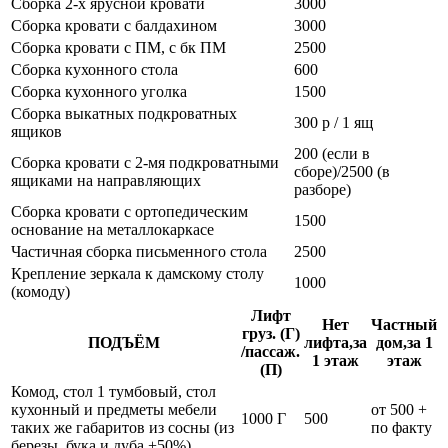
Сборка 2-х ярусной кровати
3000
Сборка кровати с балдахином
3000
Сборка кровати с ПМ, с бк ПМ
2500
Сборка кухонного стола
600
Сборка кухонного уголка
1500
Сборка выкатных подкроватных
300 р / 1 ящ
ящиков
200 (если в
Сборка кровати с 2-мя подкроватными
сборе)/2500 (в
ящиками на направляющих
разборе)
Сборка кровати с ортопедическим
1500
основание на металлокаркасе
Частичная сборка письменного стола
2500
Крепление зеркала к дамскому столу
1000
(комоду)
Лифт
Нет
Частный
груз. (Г)
ПОДЪЁМ
лифта,за
дом,за 1
/пассаж.
1 этаж
этаж
(П)
Комод, стол 1 тумбовый, стол
кухонный и предметы мебели
от 500 +
1000 Г
500
таких же габаритов из сосны (из
по факту
березы, бука и дуба +50%)