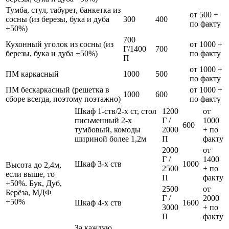
Тумба, стул, табурет, банкетка из
от 500 +
сосны (из березы, бука и дуба
300
400
по факту
+50%)
700
Кухонный уголок из сосны (из
от 1000 +
Г/1400
700
березы, бука и дуба +50%)
по факту
П
от 1000 +
ПМ каркасный
1000
500
по факту
ПМ бескаркасный (решетка в
от 1000 +
1000
600
сборе всегда, поэтому поэтажно)
по факту
Шкаф 1-ств/2-х ст, стол
1200
от
письменный 2-х
Г /
1000
600
тумбовый, комоды
2000
+ по
шириной более 1,2м
П
факту
2000
от
Г /
1400
Шкаф 3-х ств
1000
Высота до 2,4м,
2500
+ по
если выше, то
П
факту
+50%. Бук, Дуб,
2500
от
Берёза, МДФ
Г /
2000
+50%
Шкаф 4-х ств
1600
3000
+ по
П
факту
За каждую