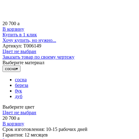
20 700
a
В корзину
Купить в 1 клик
Хочу купить, но нужно...
Артикул:
Т006149
Цвет не выбран
Заказать товар по своему чертежу
Выберите материал
сосна
▾
сосна
береза
бук
дуб
Выберите цвет
Цвет не выбран
20 700
a
В корзину
Срок изготовления:
10-15 рабочих дней
Гарантия:
12 месяцев