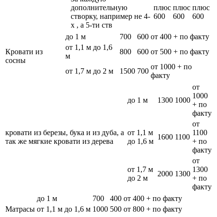
дополнительную
плюс
плюс
плюс
створку, например не 4-
600
600
600
х , а 5-ти ств
до 1 м
700
600
от 400 + по факту
от 1,1 м до 1,6
Кровати из
800
600
от 500 + по факту
м
сосны
от 1000 + по
от 1,7 м до 2 м
1500
700
факту
от
1000
до 1 м
1300
1000
+ по
факту
от
кровати из березы, бука и из дуба, а
от 1,1 м
1100
1600
1100
так же мягкие кровати из дерева
до 1,6 м
+ по
факту
от
от 1,7 м
1300
2000
1300
до 2 м
+ по
факту
до 1 м
700
400
от 400 + по факту
Матрасы
от 1,1 м до 1,6 м
1000
500
от 800 + по факту