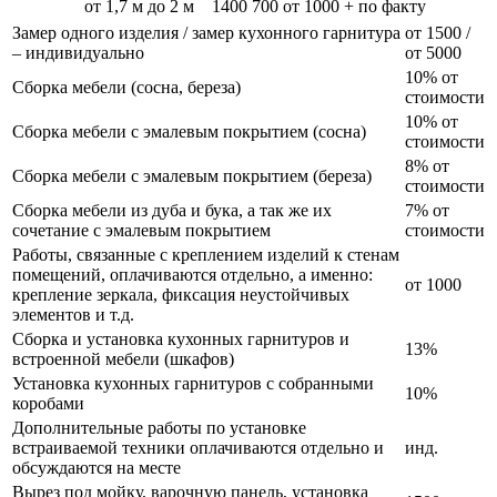
от 1,7 м до 2 м
1400
700
от 1000 + по факту
Замер одного изделия / замер кухонного гарнитура
от 1500 /
– индивидуально
от 5000
10% от
Сборка мебели (сосна, береза)
стоимости
10% от
Сборка мебели с эмалевым покрытием (сосна)
стоимости
8% от
Сборка мебели с эмалевым покрытием (береза)
стоимости
Сборка мебели из дуба и бука, а так же их
7% от
сочетание с эмалевым покрытием
стоимости
Работы, связанные с креплением изделий к стенам
помещений, оплачиваются отдельно, а именно:
от 1000
крепление зеркала, фиксация неустойчивых
элементов и т.д.
Сборка и установка кухонных гарнитуров и
13%
встроенной мебели (шкафов)
Установка кухонных гарнитуров с собранными
10%
коробами
Дополнительные работы по установке
встраиваемой техники оплачиваются отдельно и
инд.
обсуждаются на месте
Вырез под мойку, варочную панель, установка