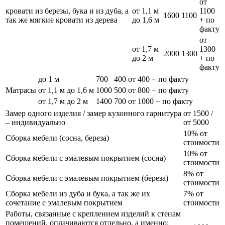
от
кровати из березы, бука и из дуба, а
от 1,1 м
1100
1600
1100
так же мягкие кровати из дерева
до 1,6 м
+ по
факту
от
от 1,7 м
1300
2000
1300
до 2 м
+ по
факту
до 1 м
700
400
от 400 + по факту
Матрасы
от 1,1 м до 1,6 м
1000
500
от 800 + по факту
от 1,7 м до 2 м
1400
700
от 1000 + по факту
Замер одного изделия / замер кухонного гарнитура
от 1500 /
– индивидуально
от 5000
10% от
Сборка мебели (сосна, береза)
стоимости
10% от
Сборка мебели с эмалевым покрытием (сосна)
стоимости
8% от
Сборка мебели с эмалевым покрытием (береза)
стоимости
Сборка мебели из дуба и бука, а так же их
7% от
сочетание с эмалевым покрытием
стоимости
Работы, связанные с креплением изделий к стенам
помещений, оплачиваются отдельно, а именно: