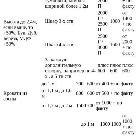
тумбовый, комоды
2000
+ по
шириной более 1,2м
П
факту
2000
от
Г /
1400
Шкаф 3-х ств
1000
Высота до 2,4м,
2500
+ по
если выше, то
П
факту
+50%. Бук, Дуб,
2500
от
Берёза, МДФ
Г /
2000
+50%
Шкаф 4-х ств
1600
3000
+ по
П
факту
За каждую
дополнительную
плюс
плюс
плюс
створку, например не 4-
600
600
600
х , а 5-ти ств
до 1 м
700
600
от 400 + по факту
от 1,1 м до 1,6
Кровати из
800
600
от 500 + по факту
м
сосны
от 1000 + по
от 1,7 м до 2 м
1500
700
факту
от
1000
до 1 м
1300
1000
+ по
факту