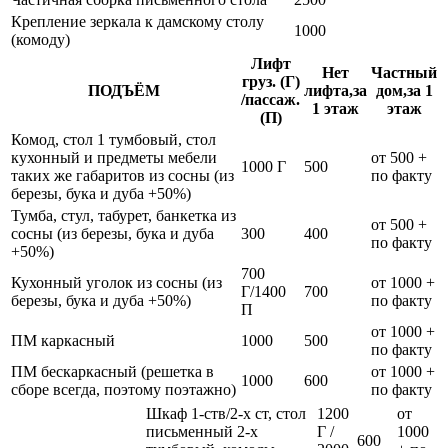
Крепление зеркала к дамскому столу
1000
(комоду)
Лифт
Нет
Частный
груз. (Г)
ПОДЪЁМ
лифта,за
дом,за 1
/пассаж.
1 этаж
этаж
(П)
Комод, стол 1 тумбовый, стол
кухонный и предметы мебели
от 500 +
1000 Г
500
таких же габаритов из сосны (из
по факту
березы, бука и дуба +50%)
Тумба, стул, табурет, банкетка из
от 500 +
сосны (из березы, бука и дуба
300
400
по факту
+50%)
700
Кухонный уголок из сосны (из
от 1000 +
Г/1400
700
березы, бука и дуба +50%)
по факту
П
от 1000 +
ПМ каркасный
1000
500
по факту
ПМ бескаркасный (решетка в
от 1000 +
1000
600
сборе всегда, поэтому поэтажно)
по факту
Шкаф 1-ств/2-х ст, стол
1200
от
письменный 2-х
Г /
1000
600