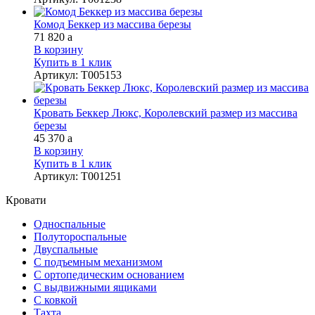
Комод Беккер из массива березы
71 820
a
В корзину
Купить в 1 клик
Артикул
:
Т005153
Кровать Беккер Люкс, Королевский размер из массива
березы
45 370
a
В корзину
Купить в 1 клик
Артикул
:
Т001251
Кровати
Односпальные
Полутороспальные
Двуспальные
С подъемным механизмом
С ортопедическим основанием
С выдвижными ящиками
С ковкой
Тахта