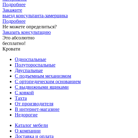
Подробнее
Закажите
выезд
консультанта-замерщика
Подробнее
Не можете определиться?
Заказать консультацию
Это абсолютно
бесплатно!
Кровати
Односпальные
Полутороспальные
Двуспальные
С подъемным механизмом
С ортопедическим основанием
С выдвижными ящиками
С ковкой
Тахта
От производителя
В интернет-магазине
Недорогие
Каталог мебели
О компании
Доставка и оплата