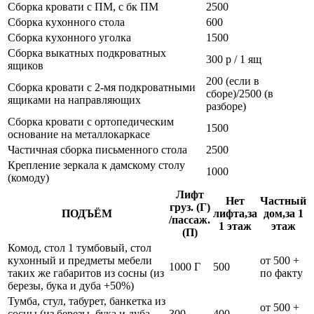
Сборка кровати с ПМ, с бк ПМ
2500
Сборка кухонного стола
600
Сборка кухонного уголка
1500
Сборка выкатных подкроватных
300 р / 1 ящ
ящиков
200 (если в
Сборка кровати с 2-мя подкроватными
сборе)/2500 (в
ящиками на направляющих
разборе)
Сборка кровати с ортопедическим
1500
основание на металлокаркасе
Частичная сборка письменного стола
2500
Крепление зеркала к дамскому столу
1000
(комоду)
Лифт
Нет
Частный
груз. (Г)
ПОДЪЁМ
лифта,за
дом,за 1
/пассаж.
1 этаж
этаж
(П)
Комод, стол 1 тумбовый, стол
кухонный и предметы мебели
от 500 +
1000 Г
500
таких же габаритов из сосны (из
по факту
березы, бука и дуба +50%)
Тумба, стул, табурет, банкетка из
от 500 +
сосны (из березы, бука и дуба
300
400