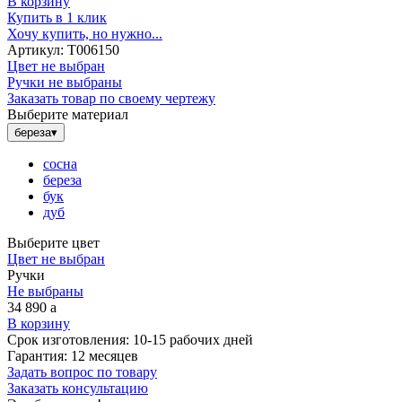
В корзину
Купить в 1 клик
Хочу купить, но нужно...
Артикул:
Т006150
Цвет не выбран
Ручки не выбраны
Заказать товар по своему чертежу
Выберите материал
береза
▾
сосна
береза
бук
дуб
Выберите цвет
Цвет не выбран
Ручки
Не выбраны
34 890
a
В корзину
Срок изготовления:
10-15 рабочих дней
Гарантия:
12 месяцев
Задать вопрос по товару
Заказать консультацию