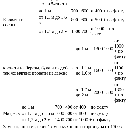
х , а 5-ти ств
до 1 м
700
600
от 400 + по факту
от 1,1 м до 1,6
Кровати из
800
600
от 500 + по факту
м
сосны
от 1000 + по
от 1,7 м до 2 м
1500
700
факту
от
1000
до 1 м
1300
1000
+ по
факту
от
кровати из березы, бука и из дуба, а
от 1,1 м
1100
1600
1100
так же мягкие кровати из дерева
до 1,6 м
+ по
факту
от
от 1,7 м
1300
2000
1300
до 2 м
+ по
факту
до 1 м
700
400
от 400 + по факту
Матрасы
от 1,1 м до 1,6 м
1000
500
от 800 + по факту
от 1,7 м до 2 м
1400
700
от 1000 + по факту
Замер одного изделия / замер кухонного гарнитура
от 1500 /