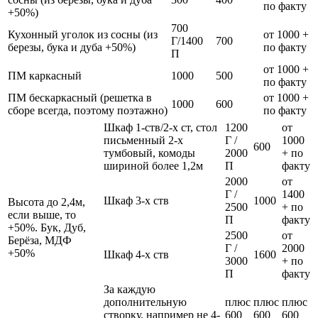
по факту
+50%)
700
Кухонный уголок из сосны (из
от 1000 +
Г/1400
700
березы, бука и дуба +50%)
по факту
П
от 1000 +
ПМ каркасный
1000
500
по факту
ПМ бескаркасный (решетка в
от 1000 +
1000
600
сборе всегда, поэтому поэтажно)
по факту
Шкаф 1-ств/2-х ст, стол
1200
от
письменный 2-х
Г /
1000
600
тумбовый, комоды
2000
+ по
шириной более 1,2м
П
факту
2000
от
Г /
1400
Шкаф 3-х ств
1000
Высота до 2,4м,
2500
+ по
если выше, то
П
факту
+50%. Бук, Дуб,
2500
от
Берёза, МДФ
Г /
2000
+50%
Шкаф 4-х ств
1600
3000
+ по
П
факту
За каждую
дополнительную
плюс
плюс
плюс
створку, например не 4-
600
600
600