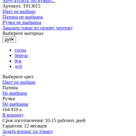
Хочу купить, но нужно...
Артикул:
Т013015
Цвет не выбран
Патина не выбрана
Ручки не выбраны
Заказать товар по своему чертежу
Выберите материал
дуб
▾
сосна
береза
бук
дуб
Выберите цвет
Цвет не выбран
Патина
Не выбрана
Ручки
Не выбраны
164 810
a
В корзину
Срок изготовления:
10-15 рабочих дней
Гарантия:
12 месяцев
Задать вопрос по товару