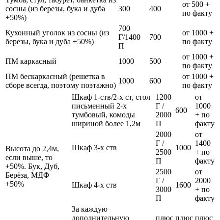
от 500 +
сосны (из березы, бука и дуба
300
400
по факту
+50%)
700
Кухонный уголок из сосны (из
от 1000 +
Г/1400
700
березы, бука и дуба +50%)
по факту
П
от 1000 +
ПМ каркасный
1000
500
по факту
ПМ бескаркасный (решетка в
от 1000 +
1000
600
сборе всегда, поэтому поэтажно)
по факту
Шкаф 1-ств/2-х ст, стол
1200
от
письменный 2-х
Г /
1000
600
тумбовый, комоды
2000
+ по
шириной более 1,2м
П
факту
2000
от
Г /
1400
Шкаф 3-х ств
1000
Высота до 2,4м,
2500
+ по
если выше, то
П
факту
+50%. Бук, Дуб,
2500
от
Берёза, МДФ
Г /
2000
+50%
Шкаф 4-х ств
1600
3000
+ по
П
факту
За каждую
дополнительную
плюс
плюс
плюс