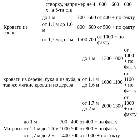
створку, например не 4-
600
600
600
х , а 5-ти ств
до 1 м
700
600
от 400 + по факту
от 1,1 м до 1,6
Кровати из
800
600
от 500 + по факту
м
сосны
от 1000 + по
от 1,7 м до 2 м
1500
700
факту
от
1000
до 1 м
1300
1000
+ по
факту
от
кровати из березы, бука и из дуба, а
от 1,1 м
1100
1600
1100
так же мягкие кровати из дерева
до 1,6 м
+ по
факту
от
от 1,7 м
1300
2000
1300
до 2 м
+ по
факту
до 1 м
700
400
от 400 + по факту
Матрасы
от 1,1 м до 1,6 м
1000
500
от 800 + по факту
от 1,7 м до 2 м
1400
700
от 1000 + по факту