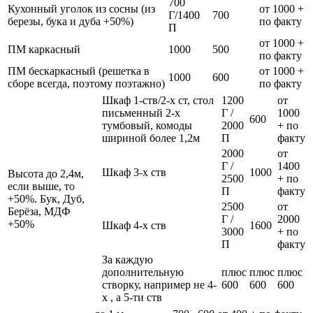
700
Кухонный уголок из сосны (из
от 1000 +
Г/1400
700
березы, бука и дуба +50%)
по факту
П
от 1000 +
ПМ каркасный
1000
500
по факту
ПМ бескаркасный (решетка в
от 1000 +
1000
600
сборе всегда, поэтому поэтажно)
по факту
Шкаф 1-ств/2-х ст, стол
1200
от
письменный 2-х
Г /
1000
600
тумбовый, комоды
2000
+ по
шириной более 1,2м
П
факту
2000
от
Г /
1400
Шкаф 3-х ств
1000
Высота до 2,4м,
2500
+ по
если выше, то
П
факту
+50%. Бук, Дуб,
2500
от
Берёза, МДФ
Г /
2000
+50%
Шкаф 4-х ств
1600
3000
+ по
П
факту
За каждую
дополнительную
плюс
плюс
плюс
створку, например не 4-
600
600
600
х , а 5-ти ств