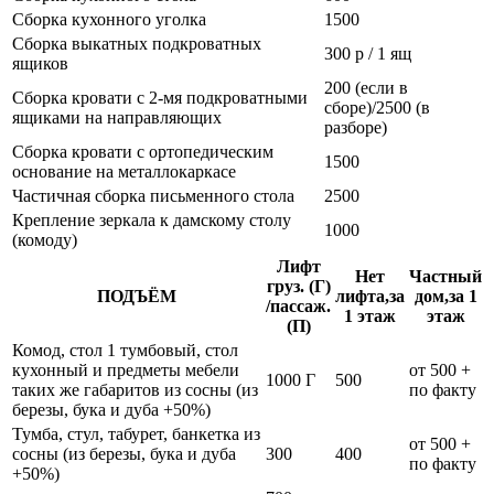
Сборка кухонного уголка
1500
Сборка выкатных подкроватных
300 р / 1 ящ
ящиков
200 (если в
Сборка кровати с 2-мя подкроватными
сборе)/2500 (в
ящиками на направляющих
разборе)
Сборка кровати с ортопедическим
1500
основание на металлокаркасе
Частичная сборка письменного стола
2500
Крепление зеркала к дамскому столу
1000
(комоду)
Лифт
Нет
Частный
груз. (Г)
ПОДЪЁМ
лифта,за
дом,за 1
/пассаж.
1 этаж
этаж
(П)
Комод, стол 1 тумбовый, стол
кухонный и предметы мебели
от 500 +
1000 Г
500
таких же габаритов из сосны (из
по факту
березы, бука и дуба +50%)
Тумба, стул, табурет, банкетка из
от 500 +
сосны (из березы, бука и дуба
300
400
по факту
+50%)