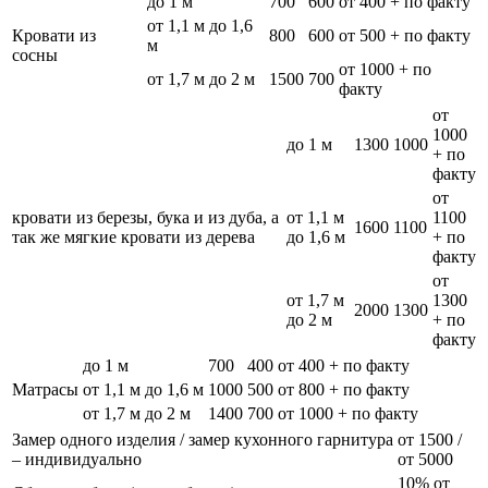
до 1 м
700
600
от 400 + по факту
от 1,1 м до 1,6
Кровати из
800
600
от 500 + по факту
м
сосны
от 1000 + по
от 1,7 м до 2 м
1500
700
факту
от
1000
до 1 м
1300
1000
+ по
факту
от
кровати из березы, бука и из дуба, а
от 1,1 м
1100
1600
1100
так же мягкие кровати из дерева
до 1,6 м
+ по
факту
от
от 1,7 м
1300
2000
1300
до 2 м
+ по
факту
до 1 м
700
400
от 400 + по факту
Матрасы
от 1,1 м до 1,6 м
1000
500
от 800 + по факту
от 1,7 м до 2 м
1400
700
от 1000 + по факту
Замер одного изделия / замер кухонного гарнитура
от 1500 /
– индивидуально
от 5000
10% от