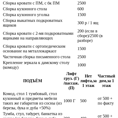
Сборка кровати с ПМ, с бк ПМ
2500
Сборка кухонного стола
600
Сборка кухонного уголка
1500
Сборка выкатных подкроватных
300 р / 1 ящ
ящиков
200 (если в
Сборка кровати с 2-мя подкроватными
сборе)/2500 (в
ящиками на направляющих
разборе)
Сборка кровати с ортопедическим
1500
основание на металлокаркасе
Частичная сборка письменного стола
2500
Крепление зеркала к дамскому столу
1000
(комоду)
Лифт
Нет
Частный
груз. (Г)
ПОДЪЁМ
лифта,за
дом,за 1
/пассаж.
1 этаж
этаж
(П)
Комод, стол 1 тумбовый, стол
кухонный и предметы мебели
от 500 +
1000 Г
500
таких же габаритов из сосны (из
по факту
березы, бука и дуба +50%)
Тумба, стул, табурет, банкетка из
от 500 +