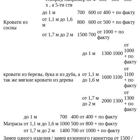
х , а 5-ти ств
до 1 м
700
600
от 400 + по факту
от 1,1 м до 1,6
Кровати из
800
600
от 500 + по факту
м
сосны
от 1000 + по
от 1,7 м до 2 м
1500
700
факту
от
1000
до 1 м
1300
1000
+ по
факту
от
кровати из березы, бука и из дуба, а
от 1,1 м
1100
1600
1100
так же мягкие кровати из дерева
до 1,6 м
+ по
факту
от
от 1,7 м
1300
2000
1300
до 2 м
+ по
факту
до 1 м
700
400
от 400 + по факту
Матрасы
от 1,1 м до 1,6 м
1000
500
от 800 + по факту
от 1,7 м до 2 м
1400
700
от 1000 + по факту
Замер одного изделия / замер кухонного гарнитура
от 1500 /