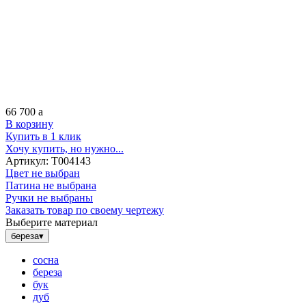
66 700
a
В корзину
Купить в 1 клик
Хочу купить, но нужно...
Артикул:
Т004143
Цвет не выбран
Патина не выбрана
Ручки не выбраны
Заказать товар по своему чертежу
Выберите материал
береза
▾
сосна
береза
бук
дуб