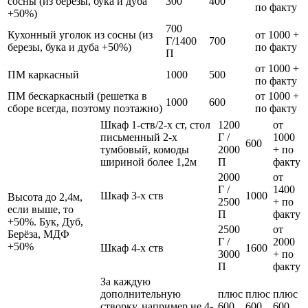
сосны (из березы, бука и дуба
300
400
по факту
+50%)
700
Кухонный уголок из сосны (из
от 1000 +
Г/1400
700
березы, бука и дуба +50%)
по факту
П
от 1000 +
ПМ каркасный
1000
500
по факту
ПМ бескаркасный (решетка в
от 1000 +
1000
600
сборе всегда, поэтому поэтажно)
по факту
Шкаф 1-ств/2-х ст, стол
1200
от
письменный 2-х
Г /
1000
600
тумбовый, комоды
2000
+ по
шириной более 1,2м
П
факту
2000
от
Г /
1400
Шкаф 3-х ств
1000
Высота до 2,4м,
2500
+ по
если выше, то
П
факту
+50%. Бук, Дуб,
2500
от
Берёза, МДФ
Г /
2000
+50%
Шкаф 4-х ств
1600
3000
+ по
П
факту
За каждую
дополнительную
плюс
плюс
плюс
створку, например не 4-
600
600
600