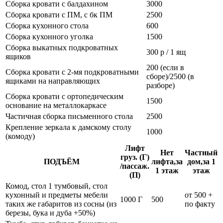
Сборка кровати с балдахином
3000
Сборка кровати с ПМ, с бк ПМ
2500
Сборка кухонного стола
600
Сборка кухонного уголка
1500
Сборка выкатных подкроватных
300 р / 1 ящ
ящиков
200 (если в
Сборка кровати с 2-мя подкроватными
сборе)/2500 (в
ящиками на направляющих
разборе)
Сборка кровати с ортопедическим
1500
основание на металлокаркасе
Частичная сборка письменного стола
2500
Крепление зеркала к дамскому столу
1000
(комоду)
Лифт
Нет
Частный
груз. (Г)
ПОДЪЁМ
лифта,за
дом,за 1
/пассаж.
1 этаж
этаж
(П)
Комод, стол 1 тумбовый, стол
кухонный и предметы мебели
от 500 +
1000 Г
500
таких же габаритов из сосны (из
по факту
березы, бука и дуба +50%)