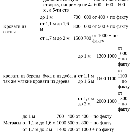
створку, например не 4-
600
600
600
х , а 5-ти ств
до 1 м
700
600
от 400 + по факту
от 1,1 м до 1,6
Кровати из
800
600
от 500 + по факту
м
сосны
от 1000 + по
от 1,7 м до 2 м
1500
700
факту
от
1000
до 1 м
1300
1000
+ по
факту
от
кровати из березы, бука и из дуба, а
от 1,1 м
1100
1600
1100
так же мягкие кровати из дерева
до 1,6 м
+ по
факту
от
от 1,7 м
1300
2000
1300
до 2 м
+ по
факту
до 1 м
700
400
от 400 + по факту
Матрасы
от 1,1 м до 1,6 м
1000
500
от 800 + по факту
от 1,7 м до 2 м
1400
700
от 1000 + по факту