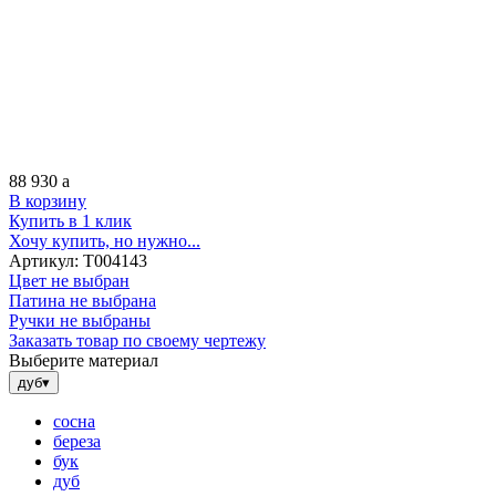
88 930
a
В корзину
Купить в 1 клик
Хочу купить, но нужно...
Артикул:
Т004143
Цвет не выбран
Патина не выбрана
Ручки не выбраны
Заказать товар по своему чертежу
Выберите материал
дуб
▾
сосна
береза
бук
дуб