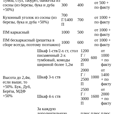
Тумба, стул, табурет, банкетка из
от 500 +
сосны (из березы, бука и дуба
300
400
по факту
+50%)
700
Кухонный уголок из сосны (из
от 1000 +
Г/1400
700
березы, бука и дуба +50%)
по факту
П
от 1000 +
ПМ каркасный
1000
500
по факту
ПМ бескаркасный (решетка в
от 1000 +
1000
600
сборе всегда, поэтому поэтажно)
по факту
Шкаф 1-ств/2-х ст, стол
1200
от
письменный 2-х
Г /
1000
600
тумбовый, комоды
2000
+ по
шириной более 1,2м
П
факту
2000
от
Г /
1400
Шкаф 3-х ств
1000
Высота до 2,4м,
2500
+ по
если выше, то
П
факту
+50%. Бук, Дуб,
2500
от
Берёза, МДФ
Г /
2000
+50%
Шкаф 4-х ств
1600
3000
+ по
П
факту
За каждую
дополнительную
плюс
плюс
плюс