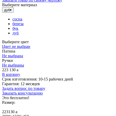
Заказать товар по своему чертежу
Выберите материал
дуб
▾
сосна
береза
бук
дуб
Выберите цвет
Цвет не выбран
Патина
Не выбрана
Ручки
Не выбраны
223 130
a
В корзину
Срок изготовления:
10-15 рабочих дней
Гарантия:
12 месяцев
Задать вопрос по товару
Заказать консультацию
Это бесплатно!
Размер:
223130
a