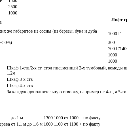
е
1500
2500
1000
Лифт гр
М
х же габаритов из сосны (из березы, бука и дуба
1000 Г
а +50%)
300
700 Г/140
1000
1000
Шкаф 1-ств/2-х ст, стол письменный 2-х тумбовый, комоды 
1,2м
Шкаф 3-х ств
Шкаф 4-х ств
За каждую дополнительную створку, например не 4-х , а 5-ти
до 1 м
1300
1000
от 1000 + по факту
дерева
от 1,1 м до 1,6 м
1600
1100
от 1100 + по факту