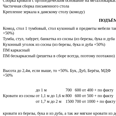
Сборка кровати с ортопедическим основание на металлокаркас
Частичная сборка письменного стола
Крепление зеркала к дамскому столу (комоду)
ПОДЪЁ
Комод, стол 1 тумбовый, стол кухонный и предметы мебели таки
+50%)
Тумба, стул, табурет, банкетка из сосны (из березы, бука и дуб
Кухонный уголок из сосны (из березы, бука и дуба +50%)
ПМ каркасный
ПМ бескаркасный (решетка в сборе всегда, поэтому поэтажно)
Высота до 2,4м, если выше, то +50%. Бук, Дуб, Берёза, МДФ
+50%
до 1 м
700
600
от 400 + по факту
Кровати из сосны
от 1,1 м до 1,6 м
800
600
от 500 + по факту
от 1,7 м до 2 м
1500
700
от 1000 + по факту
кровати из березы, бука и из дуба, а так же мягкие кровати из 