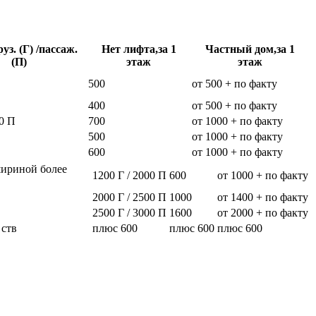
уз. (Г) /пассаж.
Нет лифта,за 1
Частный дом,за 1
(П)
этаж
этаж
500
от 500 + по факту
400
от 500 + по факту
0 П
700
от 1000 + по факту
500
от 1000 + по факту
600
от 1000 + по факту
шириной более
1200 Г / 2000 П
600
от 1000 + по факту
2000 Г / 2500 П
1000
от 1400 + по факту
2500 Г / 3000 П
1600
от 2000 + по факту
 ств
плюс 600
плюс 600
плюс 600