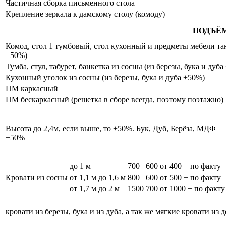
Частичная сборка письменного стола
Крепление зеркала к дамскому столу (комоду)
ПОДЪЁ
Комод, стол 1 тумбовый, стол кухонный и предметы мебели таки
+50%)
Тумба, стул, табурет, банкетка из сосны (из березы, бука и дуб
Кухонный уголок из сосны (из березы, бука и дуба +50%)
ПМ каркасный
ПМ бескаркасный (решетка в сборе всегда, поэтому поэтажно)
Высота до 2,4м, если выше, то +50%. Бук, Дуб, Берёза, МДФ
+50%
до 1 м
700
600
от 400 + по факту
Кровати из сосны
от 1,1 м до 1,6 м
800
600
от 500 + по факту
от 1,7 м до 2 м
1500
700
от 1000 + по факту
кровати из березы, бука и из дуба, а так же мягкие кровати из 