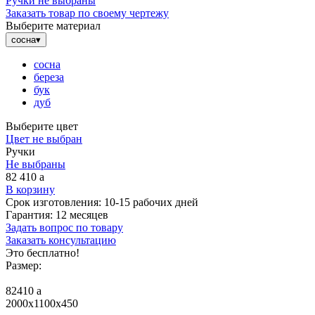
Ручки не выбраны
Заказать товар по своему чертежу
Выберите материал
сосна
▾
сосна
береза
бук
дуб
Выберите цвет
Цвет не выбран
Ручки
Не выбраны
82 410
a
В корзину
Срок изготовления:
10-15 рабочих дней
Гарантия:
12 месяцев
Задать вопрос по товару
Заказать консультацию
Это бесплатно!
Размер:
82410
a
2000x1100x450