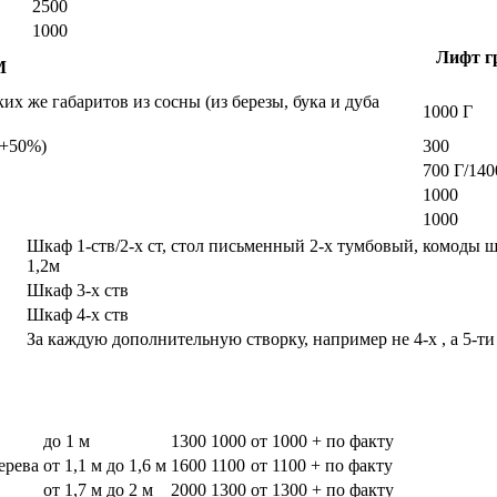
2500
1000
Лифт гр
М
х же габаритов из сосны (из березы, бука и дуба
1000 Г
а +50%)
300
700 Г/140
1000
1000
Шкаф 1-ств/2-х ст, стол письменный 2-х тумбовый, комоды 
1,2м
Шкаф 3-х ств
Шкаф 4-х ств
За каждую дополнительную створку, например не 4-х , а 5-ти
до 1 м
1300
1000
от 1000 + по факту
дерева
от 1,1 м до 1,6 м
1600
1100
от 1100 + по факту
от 1,7 м до 2 м
2000
1300
от 1300 + по факту