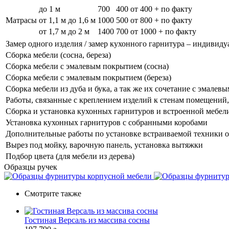
до 1 м
700
400
от 400 + по факту
Матрасы
от 1,1 м до 1,6 м
1000
500
от 800 + по факту
от 1,7 м до 2 м
1400
700
от 1000 + по факту
Замер одного изделия / замер кухонного гарнитура – индивиду
Сборка мебели (сосна, береза)
Сборка мебели с эмалевым покрытием (сосна)
Сборка мебели с эмалевым покрытием (береза)
Сборка мебели из дуба и бука, а так же их сочетание с эмале
Работы, связанные с креплением изделий к стенам помещений, 
Сборка и установка кухонных гарнитуров и встроенной мебел
Установка кухонных гарнитуров с собранными коробами
Дополнительные работы по установке встраиваемой техники о
Вырез под мойку, варочную панель, установка вытяжки
Подбор цвета (для мебели из дерева)
Образцы ручек
Смотрите также
Гостиная Версаль из массива сосны