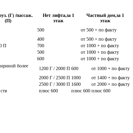
уз. (Г) /пассаж.
Нет лифта,за 1
Частный дом,за 1
(П)
этаж
этаж
500
от 500 + по факту
400
от 500 + по факту
0 П
700
от 1000 + по факту
500
от 1000 + по факту
600
от 1000 + по факту
шириной более
1200 Г / 2000 П
600
от 1000 + по факту
2000 Г / 2500 П
1000
от 1400 + по факту
2500 Г / 3000 П
1600
от 2000 + по факту
 ств
плюс 600
плюс 600
плюс 600