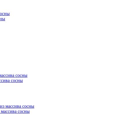
сны
ссива сосны
з массива сосны