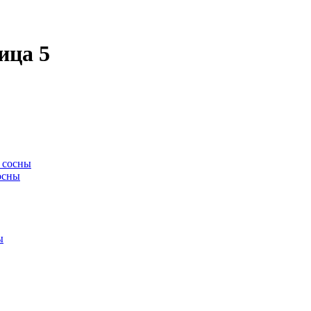
ица 5
осны