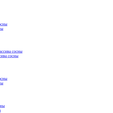
ны
сива сосны
ны
ы