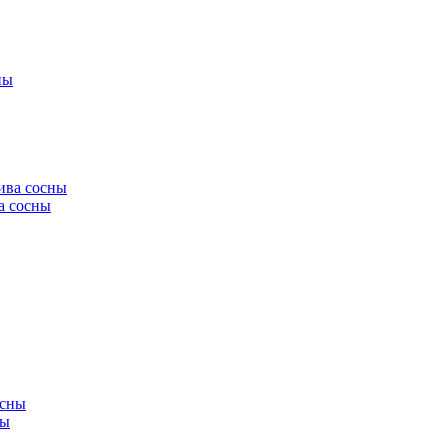
а сосны
ны