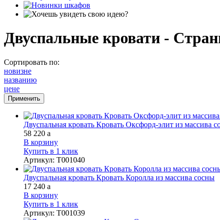
Двуспальные кровати - Стран
Сортировать по:
новизне
названию
цене
Двуспальная кровать Кровать Оксфорд-элит из массива с
58 220
a
В корзину
Купить в 1 клик
Артикул
:
Т001040
Двуспальная кровать Кровать Королла из массива сосны
17 240
a
В корзину
Купить в 1 клик
Артикул
:
Т001039