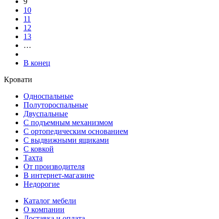
9
10
11
12
13
…
В конец
Кровати
Односпальные
Полутороспальные
Двуспальные
С подъемным механизмом
С ортопедическим основанием
С выдвижными ящиками
С ковкой
Тахта
От производителя
В интернет-магазине
Недорогие
Каталог мебели
О компании
Доставка и оплата