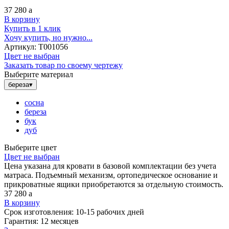
37 280
a
В корзину
Купить в 1 клик
Хочу купить, но нужно...
Артикул:
Т001056
Цвет не выбран
Заказать товар по своему чертежу
Выберите материал
береза
▾
сосна
береза
бук
дуб
Выберите цвет
Цвет не выбран
Цена указана для кровати в базовой комплектации без учета
матраса. Подъемный механизм, ортопедическое основание и
прикроватные ящики приобретаются за отдельную стоимость.
37 280
a
В корзину
Срок изготовления:
10-15 рабочих дней
Гарантия:
12 месяцев