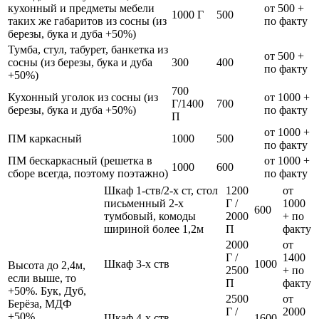
кухонный и предметы мебели
от 500 +
1000 Г
500
таких же габаритов из сосны (из
по факту
березы, бука и дуба +50%)
Тумба, стул, табурет, банкетка из
от 500 +
сосны (из березы, бука и дуба
300
400
по факту
+50%)
700
Кухонный уголок из сосны (из
от 1000 +
Г/1400
700
березы, бука и дуба +50%)
по факту
П
от 1000 +
ПМ каркасный
1000
500
по факту
ПМ бескаркасный (решетка в
от 1000 +
1000
600
сборе всегда, поэтому поэтажно)
по факту
Шкаф 1-ств/2-х ст, стол
1200
от
письменный 2-х
Г /
1000
600
тумбовый, комоды
2000
+ по
шириной более 1,2м
П
факту
2000
от
Г /
1400
Шкаф 3-х ств
1000
Высота до 2,4м,
2500
+ по
если выше, то
П
факту
+50%. Бук, Дуб,
2500
от
Берёза, МДФ
Г /
2000
+50%
Шкаф 4-х ств
1600