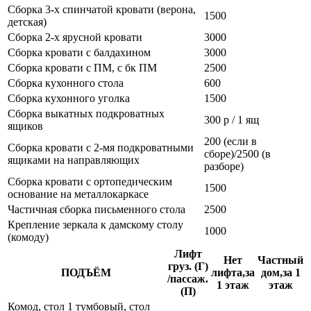
Сборка 3-х спинчатой кровати (верона,
1500
детская)
Сборка 2-х ярусной кровати
3000
Сборка кровати с балдахином
3000
Сборка кровати с ПМ, с бк ПМ
2500
Сборка кухонного стола
600
Сборка кухонного уголка
1500
Сборка выкатных подкроватных
300 р / 1 ящ
ящиков
200 (если в
Сборка кровати с 2-мя подкроватными
сборе)/2500 (в
ящиками на направляющих
разборе)
Сборка кровати с ортопедическим
1500
основание на металлокаркасе
Частичная сборка письменного стола
2500
Крепление зеркала к дамскому столу
1000
(комоду)
Лифт
Нет
Частный
груз. (Г)
ПОДЪЁМ
лифта,за
дом,за 1
/пассаж.
1 этаж
этаж
(П)
Комод, стол 1 тумбовый, стол