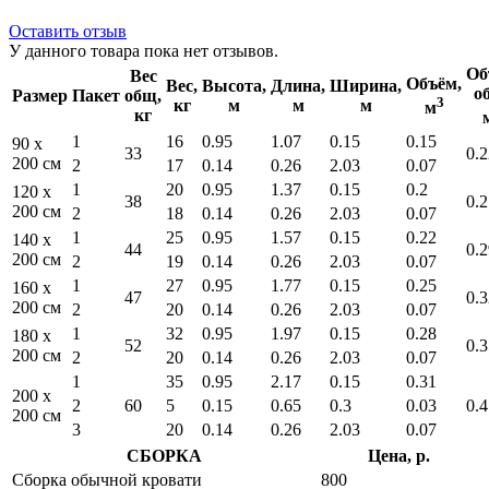
Оставить отзыв
У данного товара пока нет отзывов.
Об
Вес
Объём,
Вес,
Высота,
Длина,
Ширина,
о
Размер
Пакет
общ,
3
кг
м
м
м
м
кг
1
16
0.95
1.07
0.15
0.15
90 x
33
0.2
200 см
2
17
0.14
0.26
2.03
0.07
1
20
0.95
1.37
0.15
0.2
120 x
38
0.2
200 см
2
18
0.14
0.26
2.03
0.07
1
25
0.95
1.57
0.15
0.22
140 x
44
0.2
200 см
2
19
0.14
0.26
2.03
0.07
1
27
0.95
1.77
0.15
0.25
160 x
47
0.3
200 см
2
20
0.14
0.26
2.03
0.07
1
32
0.95
1.97
0.15
0.28
180 x
52
0.3
200 см
2
20
0.14
0.26
2.03
0.07
1
35
0.95
2.17
0.15
0.31
200 x
2
60
5
0.15
0.65
0.3
0.03
0.4
200 см
3
20
0.14
0.26
2.03
0.07
СБОРКА
Цена, р.
Сборка обычной кровати
800