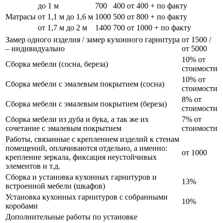
до 1 м
700
400
от 400 + по факту
Матрасы
от 1,1 м до 1,6 м
1000
500
от 800 + по факту
от 1,7 м до 2 м
1400
700
от 1000 + по факту
Замер одного изделия / замер кухонного гарнитура
от 1500 /
– индивидуально
от 5000
10% от
Сборка мебели (сосна, береза)
стоимости
10% от
Сборка мебели с эмалевым покрытием (сосна)
стоимости
8% от
Сборка мебели с эмалевым покрытием (береза)
стоимости
Сборка мебели из дуба и бука, а так же их
7% от
сочетание с эмалевым покрытием
стоимости
Работы, связанные с креплением изделий к стенам
помещений, оплачиваются отдельно, а именно:
от 1000
крепление зеркала, фиксация неустойчивых
элементов и т.д.
Сборка и установка кухонных гарнитуров и
13%
встроенной мебели (шкафов)
Установка кухонных гарнитуров с собранными
10%
коробами
Дополнительные работы по установке