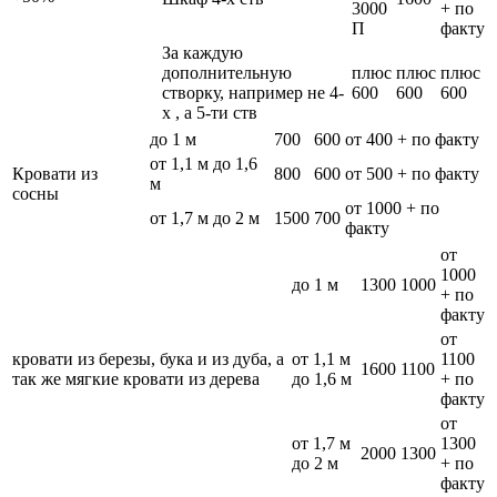
3000
+ по
П
факту
За каждую
дополнительную
плюс
плюс
плюс
створку, например не 4-
600
600
600
х , а 5-ти ств
до 1 м
700
600
от 400 + по факту
от 1,1 м до 1,6
Кровати из
800
600
от 500 + по факту
м
сосны
от 1000 + по
от 1,7 м до 2 м
1500
700
факту
от
1000
до 1 м
1300
1000
+ по
факту
от
кровати из березы, бука и из дуба, а
от 1,1 м
1100
1600
1100
так же мягкие кровати из дерева
до 1,6 м
+ по
факту
от
от 1,7 м
1300
2000
1300
до 2 м
+ по
факту