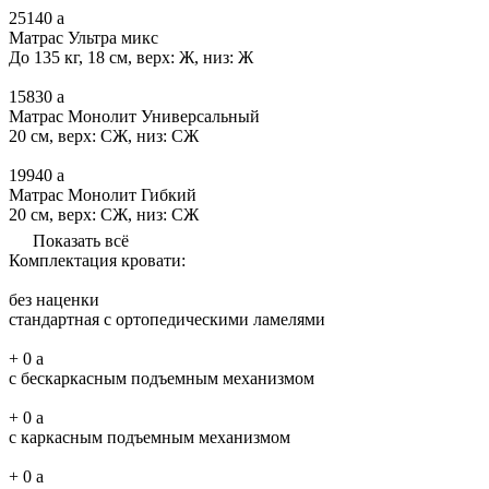
25140
a
Матрас Ультра микс
До 135 кг, 18 см, верх: Ж, низ: Ж
15830
a
Матрас Монолит Универсальный
20 см, верх: СЖ, низ: СЖ
19940
a
Матрас Монолит Гибкий
20 см, верх: СЖ, низ: СЖ
Показать всё
Комплектация кровати:
без наценки
стандартная с ортопедическими ламелями
+
0
a
с бескаркасным подъемным механизмом
+
0
a
с каркасным подъемным механизмом
+
0
a