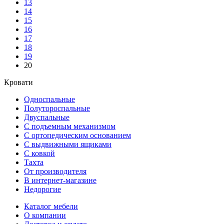
13
14
15
16
17
18
19
20
Кровати
Односпальные
Полутороспальные
Двуспальные
С подъемным механизмом
С ортопедическим основанием
С выдвижными ящиками
С ковкой
Тахта
От производителя
В интернет-магазине
Недорогие
Каталог мебели
О компании