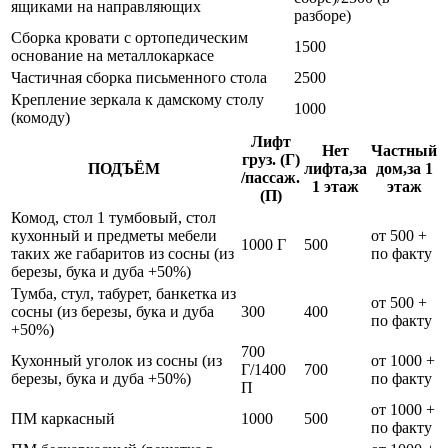
ящиками на направляющих
разборе)
Сборка кровати с ортопедическим
1500
основание на металлокаркасе
Частичная сборка письменного стола
2500
Крепление зеркала к дамскому столу
1000
(комоду)
Лифт
Нет
Частный
груз. (Г)
ПОДЪЁМ
лифта,за
дом,за 1
/пассаж.
1 этаж
этаж
(П)
Комод, стол 1 тумбовый, стол
кухонный и предметы мебели
от 500 +
1000 Г
500
таких же габаритов из сосны (из
по факту
березы, бука и дуба +50%)
Тумба, стул, табурет, банкетка из
от 500 +
сосны (из березы, бука и дуба
300
400
по факту
+50%)
700
Кухонный уголок из сосны (из
от 1000 +
Г/1400
700
березы, бука и дуба +50%)
по факту
П
от 1000 +
ПМ каркасный
1000
500
по факту