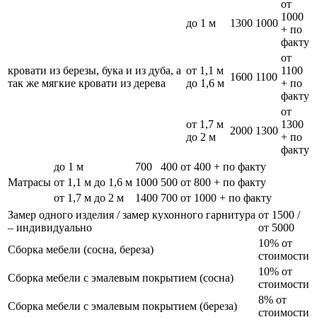
от
1000
до 1 м
1300
1000
+ по
факту
от
кровати из березы, бука и из дуба, а
от 1,1 м
1100
1600
1100
так же мягкие кровати из дерева
до 1,6 м
+ по
факту
от
от 1,7 м
1300
2000
1300
до 2 м
+ по
факту
до 1 м
700
400
от 400 + по факту
Матрасы
от 1,1 м до 1,6 м
1000
500
от 800 + по факту
от 1,7 м до 2 м
1400
700
от 1000 + по факту
Замер одного изделия / замер кухонного гарнитура
от 1500 /
– индивидуально
от 5000
10% от
Сборка мебели (сосна, береза)
стоимости
10% от
Сборка мебели с эмалевым покрытием (сосна)
стоимости
8% от
Сборка мебели с эмалевым покрытием (береза)
стоимости