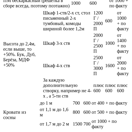
ПМ бескаркасный (решетка в
от 1000 +
1000
600
сборе всегда, поэтому поэтажно)
по факту
Шкаф 1-ств/2-х ст, стол
1200
от
письменный 2-х
Г /
1000
600
тумбовый, комоды
2000
+ по
шириной более 1,2м
П
факту
2000
от
Г /
1400
Шкаф 3-х ств
1000
Высота до 2,4м,
2500
+ по
если выше, то
П
факту
+50%. Бук, Дуб,
2500
от
Берёза, МДФ
Г /
2000
+50%
Шкаф 4-х ств
1600
3000
+ по
П
факту
За каждую
дополнительную
плюс
плюс
плюс
створку, например не 4-
600
600
600
х , а 5-ти ств
до 1 м
700
600
от 400 + по факту
от 1,1 м до 1,6
Кровати из
800
600
от 500 + по факту
м
сосны
от 1000 + по
от 1,7 м до 2 м
1500
700
факту