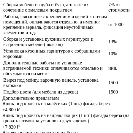
Сборка мебели из дуба и бука, а так же их
7% от
сочетание с эмалевым покрытием
стоимости
Работы, связанные с креплением изделий к стенам
помещений, оплачиваются отдельно, а именно:
от 1000
крепление зеркала, фиксация неустойчивых
элементов и т.д.
Сборка и установка кухонных гарнитуров и
13%
встроенной мебели (шкафов)
Установка кухонных гарнитуров с собранными
10%
коробами
Дополнительные работы по установке
встраиваемой техники оплачиваются отдельно и
инд.
обсуждаются на месте
Вырез под мойку, варочную панель, установка
1500
вытяжки
Подбор цвета (для мебели из дерева)
1500
Дополнительно предлагаем
Ящик под кровать на колёсиках (1 шт.) фасады береза
+4 800 ₽
Ящик под кровать на направляющих (1 шт.) фасады береза (на
кровать возможна установка двух ящиков)
+7 820 ₽
Вставка в спинку кровати щит-береза