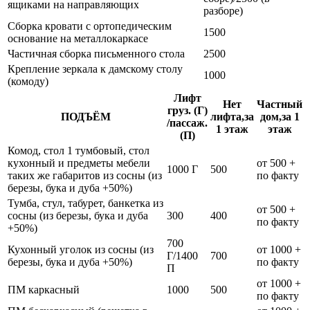
ящиками на направляющих
разборе)
Сборка кровати с ортопедическим
1500
основание на металлокаркасе
Частичная сборка письменного стола
2500
Крепление зеркала к дамскому столу
1000
(комоду)
Лифт
Нет
Частный
груз. (Г)
ПОДЪЁМ
лифта,за
дом,за 1
/пассаж.
1 этаж
этаж
(П)
Комод, стол 1 тумбовый, стол
кухонный и предметы мебели
от 500 +
1000 Г
500
таких же габаритов из сосны (из
по факту
березы, бука и дуба +50%)
Тумба, стул, табурет, банкетка из
от 500 +
сосны (из березы, бука и дуба
300
400
по факту
+50%)
700
Кухонный уголок из сосны (из
от 1000 +
Г/1400
700
березы, бука и дуба +50%)
по факту
П
от 1000 +
ПМ каркасный
1000
500
по факту