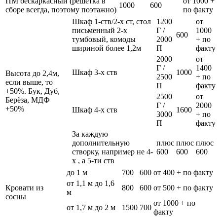
ПМ бескаркасный (решетка в
от 1000 +
1000
600
сборе всегда, поэтому поэтажно)
по факту
Шкаф 1-ств/2-х ст, стол
1200
от
письменный 2-х
Г /
1000
600
тумбовый, комоды
2000
+ по
шириной более 1,2м
П
факту
2000
от
Г /
1400
Шкаф 3-х ств
1000
Высота до 2,4м,
2500
+ по
если выше, то
П
факту
+50%. Бук, Дуб,
2500
от
Берёза, МДФ
Г /
2000
+50%
Шкаф 4-х ств
1600
3000
+ по
П
факту
За каждую
дополнительную
плюс
плюс
плюс
створку, например не 4-
600
600
600
х , а 5-ти ств
до 1 м
700
600
от 400 + по факту
от 1,1 м до 1,6
Кровати из
800
600
от 500 + по факту
м
сосны
от 1000 + по
от 1,7 м до 2 м
1500
700
факту