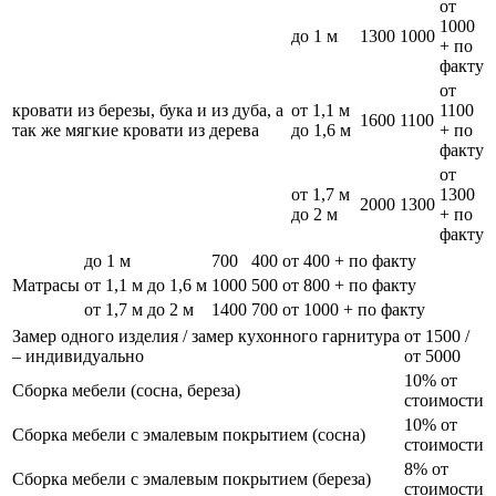
от
1000
до 1 м
1300
1000
+ по
факту
от
кровати из березы, бука и из дуба, а
от 1,1 м
1100
1600
1100
так же мягкие кровати из дерева
до 1,6 м
+ по
факту
от
от 1,7 м
1300
2000
1300
до 2 м
+ по
факту
до 1 м
700
400
от 400 + по факту
Матрасы
от 1,1 м до 1,6 м
1000
500
от 800 + по факту
от 1,7 м до 2 м
1400
700
от 1000 + по факту
Замер одного изделия / замер кухонного гарнитура
от 1500 /
– индивидуально
от 5000
10% от
Сборка мебели (сосна, береза)
стоимости
10% от
Сборка мебели с эмалевым покрытием (сосна)
стоимости
8% от
Сборка мебели с эмалевым покрытием (береза)
стоимости