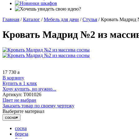
Главная
/
Каталог
/
Мебель для дачи
/
Стулья
/
Кровать Мадрид 
Кровать Мадрид №2 из масси
17 730
a
В корзину
Купить в 1 клик
Хочу купить, но нужно...
Артикул:
Т001026
Цвет не выбран
Заказать товар по своему чертежу
Выберите материал
сосна
▾
сосна
береза