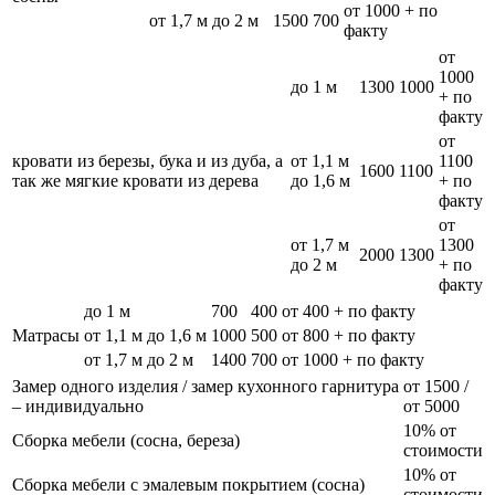
от 1000 + по
от 1,7 м до 2 м
1500
700
факту
от
1000
до 1 м
1300
1000
+ по
факту
от
кровати из березы, бука и из дуба, а
от 1,1 м
1100
1600
1100
так же мягкие кровати из дерева
до 1,6 м
+ по
факту
от
от 1,7 м
1300
2000
1300
до 2 м
+ по
факту
до 1 м
700
400
от 400 + по факту
Матрасы
от 1,1 м до 1,6 м
1000
500
от 800 + по факту
от 1,7 м до 2 м
1400
700
от 1000 + по факту
Замер одного изделия / замер кухонного гарнитура
от 1500 /
– индивидуально
от 5000
10% от
Сборка мебели (сосна, береза)
стоимости
10% от
Сборка мебели с эмалевым покрытием (сосна)
стоимости