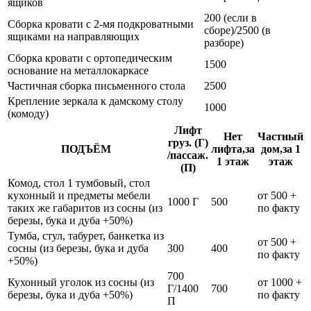
ящиков
200 (если в
Сборка кровати с 2-мя подкроватными
сборе)/2500 (в
ящиками на направляющих
разборе)
Сборка кровати с ортопедическим
1500
основание на металлокаркасе
Частичная сборка письменного стола
2500
Крепление зеркала к дамскому столу
1000
(комоду)
Лифт
Нет
Частный
груз. (Г)
ПОДЪЁМ
лифта,за
дом,за 1
/пассаж.
1 этаж
этаж
(П)
Комод, стол 1 тумбовый, стол
кухонный и предметы мебели
от 500 +
1000 Г
500
таких же габаритов из сосны (из
по факту
березы, бука и дуба +50%)
Тумба, стул, табурет, банкетка из
от 500 +
сосны (из березы, бука и дуба
300
400
по факту
+50%)
700
Кухонный уголок из сосны (из
от 1000 +
Г/1400
700
березы, бука и дуба +50%)
по факту
П