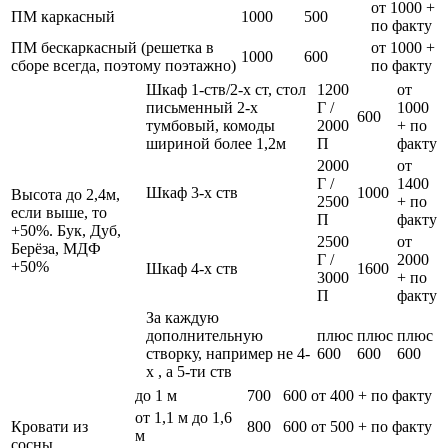
от 1000 +
ПМ каркасный
1000
500
по факту
ПМ бескаркасный (решетка в
от 1000 +
1000
600
сборе всегда, поэтому поэтажно)
по факту
Шкаф 1-ств/2-х ст, стол
1200
от
письменный 2-х
Г /
1000
600
тумбовый, комоды
2000
+ по
шириной более 1,2м
П
факту
2000
от
Г /
1400
Шкаф 3-х ств
1000
Высота до 2,4м,
2500
+ по
если выше, то
П
факту
+50%. Бук, Дуб,
2500
от
Берёза, МДФ
Г /
2000
+50%
Шкаф 4-х ств
1600
3000
+ по
П
факту
За каждую
дополнительную
плюс
плюс
плюс
створку, например не 4-
600
600
600
х , а 5-ти ств
до 1 м
700
600
от 400 + по факту
от 1,1 м до 1,6
Кровати из
800
600
от 500 + по факту
м
сосны