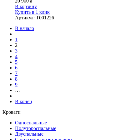
20 900
a
В корзину
Купить в 1 клик
Артикул
:
Т001226
В начало
1
2
3
4
5
6
7
8
9
…
В конец
Кровати
Односпальные
Полутороспальные
Двуспальные
С подъемным механизмом