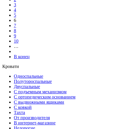
3
4
5
6
7
8
9
10
…
В конец
Кровати
Односпальные
Полутороспальные
Двуспальные
С подъемным механизмом
С ортопедическим основанием
С выдвижными ящиками
С ковкой
Тахта
От производителя
В интернет-магазине
Недорогие