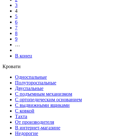
3
4
5
6
7
8
9
…
В конец
Кровати
Односпальные
Полутороспальные
Двуспальные
С подъемным механизмом
С ортопедическим основанием
С выдвижными ящиками
С ковкой
Тахта
От производителя
В интернет-магазине
Недорогие