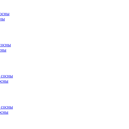
сны
сны
осны
осны