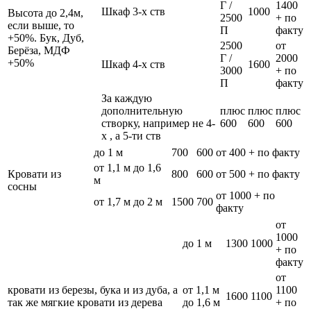
Г /
1400
Шкаф 3-х ств
1000
Высота до 2,4м,
2500
+ по
если выше, то
П
факту
+50%. Бук, Дуб,
2500
от
Берёза, МДФ
Г /
2000
+50%
Шкаф 4-х ств
1600
3000
+ по
П
факту
За каждую
дополнительную
плюс
плюс
плюс
створку, например не 4-
600
600
600
х , а 5-ти ств
до 1 м
700
600
от 400 + по факту
от 1,1 м до 1,6
Кровати из
800
600
от 500 + по факту
м
сосны
от 1000 + по
от 1,7 м до 2 м
1500
700
факту
от
1000
до 1 м
1300
1000
+ по
факту
от
кровати из березы, бука и из дуба, а
от 1,1 м
1100
1600
1100
так же мягкие кровати из дерева
до 1,6 м
+ по