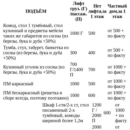
Лифт
Нет
Частный
груз. (Г)
ПОДЪЁМ
лифта,за
дом,за 1
/пассаж.
1 этаж
этаж
(П)
Комод, стол 1 тумбовый, стол
кухонный и предметы мебели
от 500 +
1000 Г
500
таких же габаритов из сосны (из
по факту
березы, бука и дуба +50%)
Тумба, стул, табурет, банкетка из
от 500 +
сосны (из березы, бука и дуба
300
400
по факту
+50%)
700
Кухонный уголок из сосны (из
от 1000 +
Г/1400
700
березы, бука и дуба +50%)
по факту
П
от 1000 +
ПМ каркасный
1000
500
по факту
ПМ бескаркасный (решетка в
от 1000 +
1000
600
сборе всегда, поэтому поэтажно)
по факту
Шкаф 1-ств/2-х ст, стол
1200
от
письменный 2-х
Г /
1000
600
тумбовый, комоды
2000
+ по
шириной более 1,2м
П
факту
2000
от