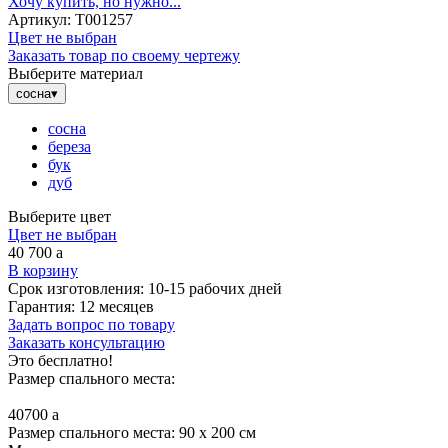
Хочу купить, но нужно...
Артикул:
Т001257
Цвет не выбран
Заказать товар по своему чертежу
Выберите материал
сосна
▾
сосна
береза
бук
дуб
Выберите цвет
Цвет не выбран
40 700
a
В корзину
Срок изготовления:
10-15 рабочих дней
Гарантия:
12 месяцев
Задать вопрос по товару
Заказать консультацию
Это бесплатно!
Размер спального места:
40700
a
Размер спального места: 90 x 200 см