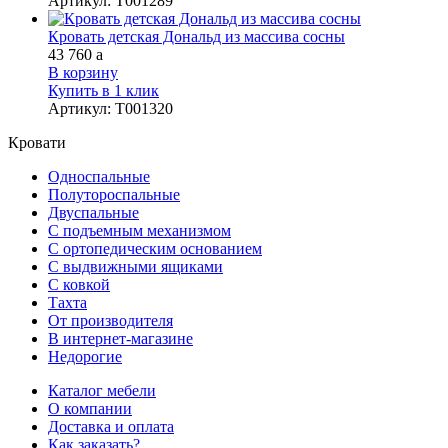
Артикул
:
Т001289
Кровать детская Дональд из массива сосны
43 760
a
В корзину
Купить в 1 клик
Артикул
:
Т001320
Кровати
Односпальные
Полутороспальные
Двуспальные
С подъемным механизмом
С ортопедическим основанием
С выдвижными ящиками
С ковкой
Тахта
От производителя
В интернет-магазине
Недорогие
Каталог мебели
О компании
Доставка и оплата
Как заказать?