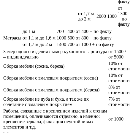
факту
от
от 1,7 м
1300
2000
1300
до 2 м
+ по
факту
до 1 м
700
400
от 400 + по факту
Матрасы
от 1,1 м до 1,6 м
1000
500
от 800 + по факту
от 1,7 м до 2 м
1400
700
от 1000 + по факту
Замер одного изделия / замер кухонного гарнитура
от 1500 /
– индивидуально
от 5000
10% от
Сборка мебели (сосна, береза)
стоимости
10% от
Сборка мебели с эмалевым покрытием (сосна)
стоимости
8% от
Сборка мебели с эмалевым покрытием (береза)
стоимости
Сборка мебели из дуба и бука, а так же их
7% от
сочетание с эмалевым покрытием
стоимости
Работы, связанные с креплением изделий к стенам
помещений, оплачиваются отдельно, а именно:
от 1000
крепление зеркала, фиксация неустойчивых
элементов и т.д.