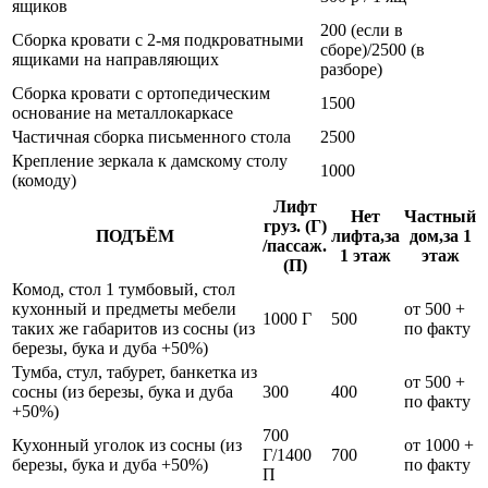
ящиков
200 (если в
Сборка кровати с 2-мя подкроватными
сборе)/2500 (в
ящиками на направляющих
разборе)
Сборка кровати с ортопедическим
1500
основание на металлокаркасе
Частичная сборка письменного стола
2500
Крепление зеркала к дамскому столу
1000
(комоду)
Лифт
Нет
Частный
груз. (Г)
ПОДЪЁМ
лифта,за
дом,за 1
/пассаж.
1 этаж
этаж
(П)
Комод, стол 1 тумбовый, стол
кухонный и предметы мебели
от 500 +
1000 Г
500
таких же габаритов из сосны (из
по факту
березы, бука и дуба +50%)
Тумба, стул, табурет, банкетка из
от 500 +
сосны (из березы, бука и дуба
300
400
по факту
+50%)
700
Кухонный уголок из сосны (из
от 1000 +
Г/1400
700
березы, бука и дуба +50%)
по факту
П