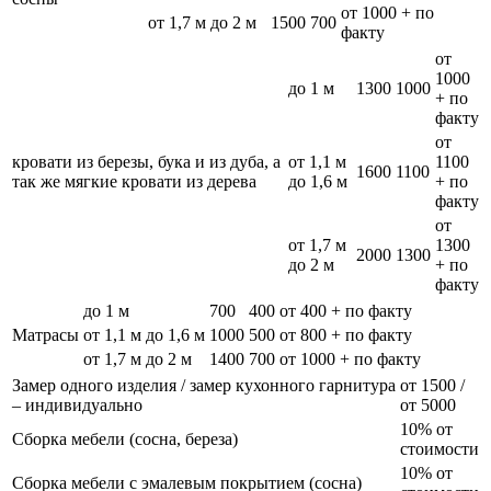
от 1000 + по
от 1,7 м до 2 м
1500
700
факту
от
1000
до 1 м
1300
1000
+ по
факту
от
кровати из березы, бука и из дуба, а
от 1,1 м
1100
1600
1100
так же мягкие кровати из дерева
до 1,6 м
+ по
факту
от
от 1,7 м
1300
2000
1300
до 2 м
+ по
факту
до 1 м
700
400
от 400 + по факту
Матрасы
от 1,1 м до 1,6 м
1000
500
от 800 + по факту
от 1,7 м до 2 м
1400
700
от 1000 + по факту
Замер одного изделия / замер кухонного гарнитура
от 1500 /
– индивидуально
от 5000
10% от
Сборка мебели (сосна, береза)
стоимости
10% от
Сборка мебели с эмалевым покрытием (сосна)