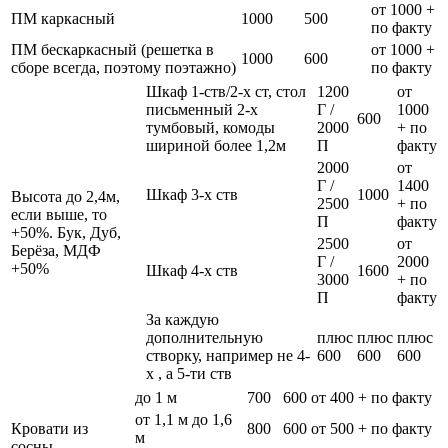
от 1000 +
ПМ каркасный
1000
500
по факту
ПМ бескаркасный (решетка в
от 1000 +
1000
600
сборе всегда, поэтому поэтажно)
по факту
Шкаф 1-ств/2-х ст, стол
1200
от
письменный 2-х
Г /
1000
600
тумбовый, комоды
2000
+ по
шириной более 1,2м
П
факту
2000
от
Г /
1400
Шкаф 3-х ств
1000
Высота до 2,4м,
2500
+ по
если выше, то
П
факту
+50%. Бук, Дуб,
2500
от
Берёза, МДФ
Г /
2000
+50%
Шкаф 4-х ств
1600
3000
+ по
П
факту
За каждую
дополнительную
плюс
плюс
плюс
створку, например не 4-
600
600
600
х , а 5-ти ств
до 1 м
700
600
от 400 + по факту
от 1,1 м до 1,6
Кровати из
800
600
от 500 + по факту
м
сосны