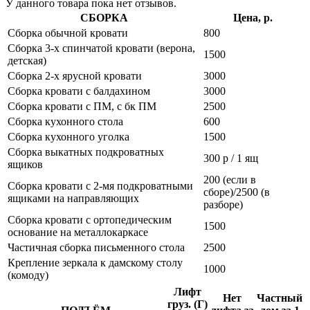
У данного товара пока нет отзывов.
СБОРКА
Цена, р.
Сборка обычной кровати
800
Сборка 3-х спинчатой кровати (верона,
1500
детская)
Сборка 2-х ярусной кровати
3000
Сборка кровати с балдахином
3000
Сборка кровати с ПМ, с бк ПМ
2500
Сборка кухонного стола
600
Сборка кухонного уголка
1500
Сборка выкатных подкроватных
300 р / 1 ящ
ящиков
200 (если в
Сборка кровати с 2-мя подкроватными
сборе)/2500 (в
ящиками на направляющих
разборе)
Сборка кровати с ортопедическим
1500
основание на металлокаркасе
Частичная сборка письменного стола
2500
Крепление зеркала к дамскому столу
1000
(комоду)
Лифт
Нет
Частный
груз. (Г)