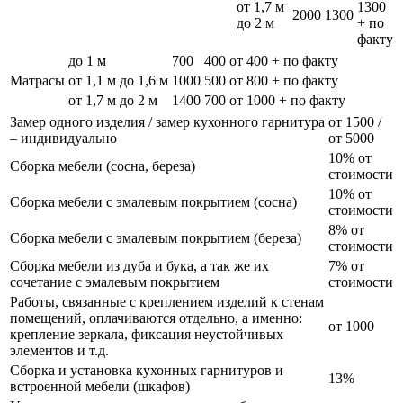
от 1,7 м
1300
2000
1300
до 2 м
+ по
факту
до 1 м
700
400
от 400 + по факту
Матрасы
от 1,1 м до 1,6 м
1000
500
от 800 + по факту
от 1,7 м до 2 м
1400
700
от 1000 + по факту
Замер одного изделия / замер кухонного гарнитура
от 1500 /
– индивидуально
от 5000
10% от
Сборка мебели (сосна, береза)
стоимости
10% от
Сборка мебели с эмалевым покрытием (сосна)
стоимости
8% от
Сборка мебели с эмалевым покрытием (береза)
стоимости
Сборка мебели из дуба и бука, а так же их
7% от
сочетание с эмалевым покрытием
стоимости
Работы, связанные с креплением изделий к стенам
помещений, оплачиваются отдельно, а именно:
от 1000
крепление зеркала, фиксация неустойчивых
элементов и т.д.
Сборка и установка кухонных гарнитуров и
13%
встроенной мебели (шкафов)