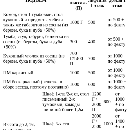
ПОДЪЁМ
лифта,за
дом,за 1
/пассаж.
1 этаж
этаж
(П)
Комод, стол 1 тумбовый, стол
кухонный и предметы мебели
от 500 +
1000 Г
500
таких же габаритов из сосны (из
по факту
березы, бука и дуба +50%)
Тумба, стул, табурет, банкетка из
от 500 +
сосны (из березы, бука и дуба
300
400
по факту
+50%)
700
Кухонный уголок из сосны (из
от 1000 +
Г/1400
700
березы, бука и дуба +50%)
по факту
П
от 1000 +
ПМ каркасный
1000
500
по факту
ПМ бескаркасный (решетка в
от 1000 +
1000
600
сборе всегда, поэтому поэтажно)
по факту
Шкаф 1-ств/2-х ст, стол
1200
от
письменный 2-х
Г /
1000
600
тумбовый, комоды
2000
+ по
шириной более 1,2м
П
факту
2000
от
Г /
1400
Шкаф 3-х ств
1000
Высота до 2,4м,
2500
+ по
если выше, то