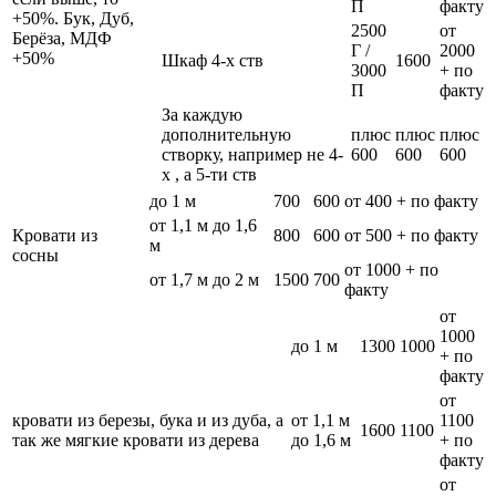
П
факту
+50%. Бук, Дуб,
2500
от
Берёза, МДФ
Г /
2000
+50%
Шкаф 4-х ств
1600
3000
+ по
П
факту
За каждую
дополнительную
плюс
плюс
плюс
створку, например не 4-
600
600
600
х , а 5-ти ств
до 1 м
700
600
от 400 + по факту
от 1,1 м до 1,6
Кровати из
800
600
от 500 + по факту
м
сосны
от 1000 + по
от 1,7 м до 2 м
1500
700
факту
от
1000
до 1 м
1300
1000
+ по
факту
от
кровати из березы, бука и из дуба, а
от 1,1 м
1100
1600
1100
так же мягкие кровати из дерева
до 1,6 м
+ по
факту
от