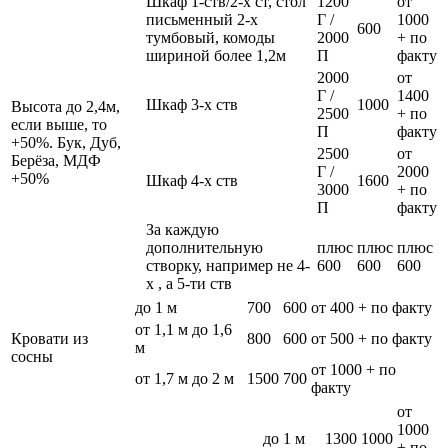
Шкаф 1-ств/2-х ст, стол
1200
от
письменный 2-х
Г /
1000
600
тумбовый, комоды
2000
+ по
шириной более 1,2м
П
факту
2000
от
Г /
1400
Шкаф 3-х ств
1000
Высота до 2,4м,
2500
+ по
если выше, то
П
факту
+50%. Бук, Дуб,
2500
от
Берёза, МДФ
Г /
2000
+50%
Шкаф 4-х ств
1600
3000
+ по
П
факту
За каждую
дополнительную
плюс
плюс
плюс
створку, например не 4-
600
600
600
х , а 5-ти ств
до 1 м
700
600
от 400 + по факту
от 1,1 м до 1,6
Кровати из
800
600
от 500 + по факту
м
сосны
от 1000 + по
от 1,7 м до 2 м
1500
700
факту
от
1000
до 1 м
1300
1000
+ по