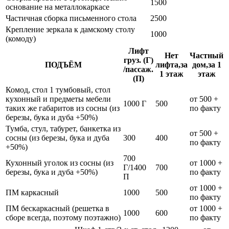
1500
основание на металлокаркасе
Частичная сборка письменного стола
2500
Крепление зеркала к дамскому столу
1000
(комоду)
Лифт
Нет
Частный
груз. (Г)
ПОДЪЁМ
лифта,за
дом,за 1
/пассаж.
1 этаж
этаж
(П)
Комод, стол 1 тумбовый, стол
кухонный и предметы мебели
от 500 +
1000 Г
500
таких же габаритов из сосны (из
по факту
березы, бука и дуба +50%)
Тумба, стул, табурет, банкетка из
от 500 +
сосны (из березы, бука и дуба
300
400
по факту
+50%)
700
Кухонный уголок из сосны (из
от 1000 +
Г/1400
700
березы, бука и дуба +50%)
по факту
П
от 1000 +
ПМ каркасный
1000
500
по факту
ПМ бескаркасный (решетка в
от 1000 +
1000
600
сборе всегда, поэтому поэтажно)
по факту