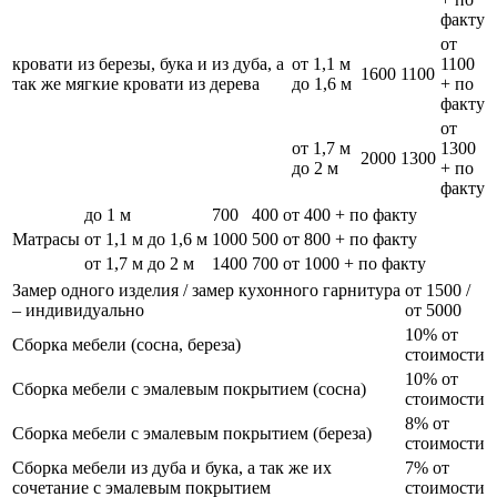
факту
от
кровати из березы, бука и из дуба, а
от 1,1 м
1100
1600
1100
так же мягкие кровати из дерева
до 1,6 м
+ по
факту
от
от 1,7 м
1300
2000
1300
до 2 м
+ по
факту
до 1 м
700
400
от 400 + по факту
Матрасы
от 1,1 м до 1,6 м
1000
500
от 800 + по факту
от 1,7 м до 2 м
1400
700
от 1000 + по факту
Замер одного изделия / замер кухонного гарнитура
от 1500 /
– индивидуально
от 5000
10% от
Сборка мебели (сосна, береза)
стоимости
10% от
Сборка мебели с эмалевым покрытием (сосна)
стоимости
8% от
Сборка мебели с эмалевым покрытием (береза)
стоимости
Сборка мебели из дуба и бука, а так же их
7% от
сочетание с эмалевым покрытием
стоимости