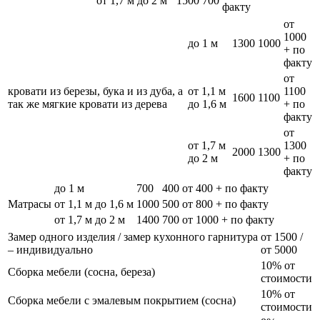
от 1,7 м до 2 м
1500
700
факту
от
1000
до 1 м
1300
1000
+ по
факту
от
кровати из березы, бука и из дуба, а
от 1,1 м
1100
1600
1100
так же мягкие кровати из дерева
до 1,6 м
+ по
факту
от
от 1,7 м
1300
2000
1300
до 2 м
+ по
факту
до 1 м
700
400
от 400 + по факту
Матрасы
от 1,1 м до 1,6 м
1000
500
от 800 + по факту
от 1,7 м до 2 м
1400
700
от 1000 + по факту
Замер одного изделия / замер кухонного гарнитура
от 1500 /
– индивидуально
от 5000
10% от
Сборка мебели (сосна, береза)
стоимости
10% от
Сборка мебели с эмалевым покрытием (сосна)
стоимости