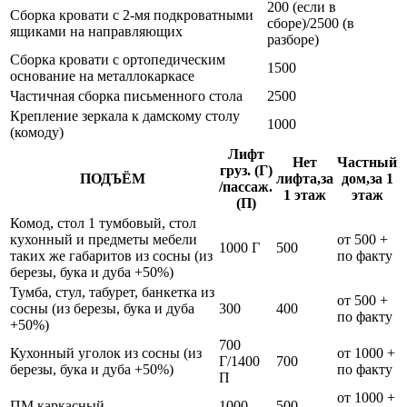
200 (если в
Сборка кровати с 2-мя подкроватными
сборе)/2500 (в
ящиками на направляющих
разборе)
Сборка кровати с ортопедическим
1500
основание на металлокаркасе
Частичная сборка письменного стола
2500
Крепление зеркала к дамскому столу
1000
(комоду)
Лифт
Нет
Частный
груз. (Г)
ПОДЪЁМ
лифта,за
дом,за 1
/пассаж.
1 этаж
этаж
(П)
Комод, стол 1 тумбовый, стол
кухонный и предметы мебели
от 500 +
1000 Г
500
таких же габаритов из сосны (из
по факту
березы, бука и дуба +50%)
Тумба, стул, табурет, банкетка из
от 500 +
сосны (из березы, бука и дуба
300
400
по факту
+50%)
700
Кухонный уголок из сосны (из
от 1000 +
Г/1400
700
березы, бука и дуба +50%)
по факту
П
от 1000 +
ПМ каркасный
1000
500