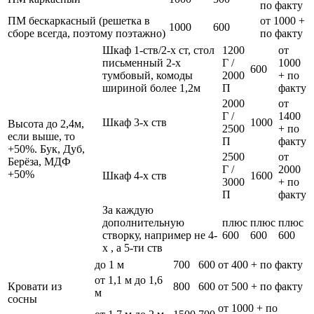
по факту
ПМ бескаркасный (решетка в
от 1000 +
1000
600
сборе всегда, поэтому поэтажно)
по факту
Шкаф 1-ств/2-х ст, стол
1200
от
письменный 2-х
Г /
1000
600
тумбовый, комоды
2000
+ по
шириной более 1,2м
П
факту
2000
от
Г /
1400
Шкаф 3-х ств
1000
Высота до 2,4м,
2500
+ по
если выше, то
П
факту
+50%. Бук, Дуб,
2500
от
Берёза, МДФ
Г /
2000
+50%
Шкаф 4-х ств
1600
3000
+ по
П
факту
За каждую
дополнительную
плюс
плюс
плюс
створку, например не 4-
600
600
600
х , а 5-ти ств
до 1 м
700
600
от 400 + по факту
от 1,1 м до 1,6
Кровати из
800
600
от 500 + по факту
м
сосны
от 1000 + по