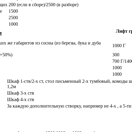
ющих
200 (если в сборе)/2500 (в разборе)
е
1500
2500
1000
Лифт гр
М
х же габаритов из сосны (из березы, бука и дуба
1000 Г
а +50%)
300
700 Г/140
1000
1000
Шкаф 1-ств/2-х ст, стол письменный 2-х тумбовый, комоды 
1,2м
Шкаф 3-х ств
Шкаф 4-х ств
За каждую дополнительную створку, например не 4-х , а 5-ти