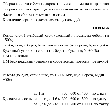
Сборка кровати с 2-мя подкроватными ящиками на направля
Сборка кровати с ортопедическим основание на металлокаркас
Частичная сборка письменного стола
Крепление зеркала к дамскому столу (комоду)
ПОДЪЁ
Комод, стол 1 тумбовый, стол кухонный и предметы мебели таки
+50%)
Тумба, стул, табурет, банкетка из сосны (из березы, бука и дуб
Кухонный уголок из сосны (из березы, бука и дуба +50%)
ПМ каркасный
ПМ бескаркасный (решетка в сборе всегда, поэтому поэтажно)
Высота до 2,4м, если выше, то +50%. Бук, Дуб, Берёза, МДФ
+50%
до 1 м
700
600
от 400 + по факту
Кровати из сосны
от 1,1 м до 1,6 м
800
600
от 500 + по факту
от 1,7 м до 2 м
1500
700
от 1000 + по факту