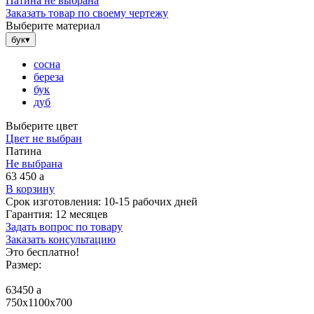
Патина не выбрана
Заказать товар по своему чертежу
Выберите материал
бук
▾
сосна
береза
бук
дуб
Выберите цвет
Цвет не выбран
Патина
Не выбрана
63 450
a
В корзину
Срок изготовления:
10-15 рабочих дней
Гарантия:
12 месяцев
Задать вопрос по товару
Заказать консультацию
Это бесплатно!
Размер:
63450
a
750x1100x700