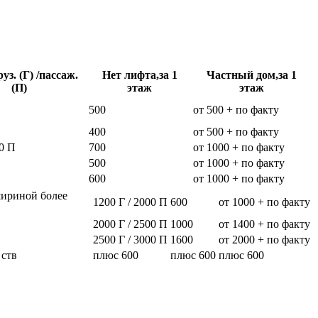
уз. (Г) /пассаж.
Нет лифта,за 1
Частный дом,за 1
(П)
этаж
этаж
500
от 500 + по факту
400
от 500 + по факту
0 П
700
от 1000 + по факту
500
от 1000 + по факту
600
от 1000 + по факту
шириной более
1200 Г / 2000 П
600
от 1000 + по факту
2000 Г / 2500 П
1000
от 1400 + по факту
2500 Г / 3000 П
1600
от 2000 + по факту
 ств
плюс 600
плюс 600
плюс 600