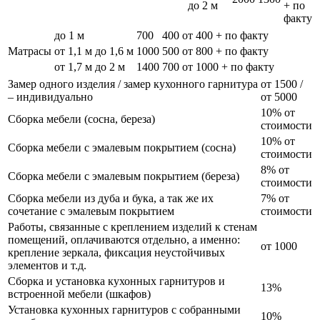
до 2 м
+ по
факту
до 1 м
700
400
от 400 + по факту
Матрасы
от 1,1 м до 1,6 м
1000
500
от 800 + по факту
от 1,7 м до 2 м
1400
700
от 1000 + по факту
Замер одного изделия / замер кухонного гарнитура
от 1500 /
– индивидуально
от 5000
10% от
Сборка мебели (сосна, береза)
стоимости
10% от
Сборка мебели с эмалевым покрытием (сосна)
стоимости
8% от
Сборка мебели с эмалевым покрытием (береза)
стоимости
Сборка мебели из дуба и бука, а так же их
7% от
сочетание с эмалевым покрытием
стоимости
Работы, связанные с креплением изделий к стенам
помещений, оплачиваются отдельно, а именно:
от 1000
крепление зеркала, фиксация неустойчивых
элементов и т.д.
Сборка и установка кухонных гарнитуров и
13%
встроенной мебели (шкафов)
Установка кухонных гарнитуров с собранными
10%