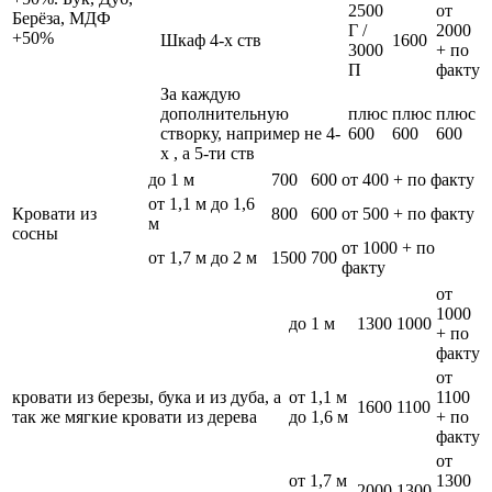
2500
от
Берёза, МДФ
Г /
2000
+50%
Шкаф 4-х ств
1600
3000
+ по
П
факту
За каждую
дополнительную
плюс
плюс
плюс
створку, например не 4-
600
600
600
х , а 5-ти ств
до 1 м
700
600
от 400 + по факту
от 1,1 м до 1,6
Кровати из
800
600
от 500 + по факту
м
сосны
от 1000 + по
от 1,7 м до 2 м
1500
700
факту
от
1000
до 1 м
1300
1000
+ по
факту
от
кровати из березы, бука и из дуба, а
от 1,1 м
1100
1600
1100
так же мягкие кровати из дерева
до 1,6 м
+ по
факту
от
от 1,7 м
1300
2000
1300