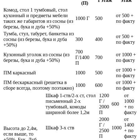
1 этаж
этаж
(П)
Комод, стол 1 тумбовый, стол
кухонный и предметы мебели
от 500 +
1000 Г
500
таких же габаритов из сосны (из
по факту
березы, бука и дуба +50%)
Тумба, стул, табурет, банкетка из
от 500 +
сосны (из березы, бука и дуба
300
400
по факту
+50%)
700
Кухонный уголок из сосны (из
от 1000 +
Г/1400
700
березы, бука и дуба +50%)
по факту
П
от 1000 +
ПМ каркасный
1000
500
по факту
ПМ бескаркасный (решетка в
от 1000 +
1000
600
сборе всегда, поэтому поэтажно)
по факту
Шкаф 1-ств/2-х ст, стол
1200
от
письменный 2-х
Г /
1000
600
тумбовый, комоды
2000
+ по
шириной более 1,2м
П
факту
2000
от
Г /
1400
Шкаф 3-х ств
1000
Высота до 2,4м,
2500
+ по
если выше, то
П
факту
+50%. Бук, Дуб,