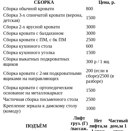
СБОРКА
Цена, р.
Сборка обычной кровати
800
Сборка 3-х спинчатой кровати (верона,
1500
детская)
Сборка 2-х ярусной кровати
3000
Сборка кровати с балдахином
3000
Сборка кровати с ПМ, с бк ПМ
2500
Сборка кухонного стола
600
Сборка кухонного уголка
1500
Сборка выкатных подкроватных
300 р / 1 ящ
ящиков
200 (если в
Сборка кровати с 2-мя подкроватными
сборе)/2500 (в
ящиками на направляющих
разборе)
Сборка кровати с ортопедическим
1500
основание на металлокаркасе
Частичная сборка письменного стола
2500
Крепление зеркала к дамскому столу
1000
(комоду)
Лифт
Нет
Частный
груз. (Г)
ПОДЪЁМ
лифта,за
дом,за 1
/пассаж.