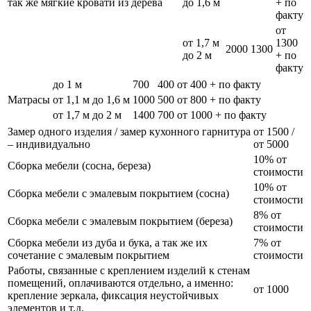
так же мягкие кровати из дерева
до 1,6 м
+ по
факту
от
от 1,7 м
1300
2000
1300
до 2 м
+ по
факту
до 1 м
700
400
от 400 + по факту
Матрасы
от 1,1 м до 1,6 м
1000
500
от 800 + по факту
от 1,7 м до 2 м
1400
700
от 1000 + по факту
Замер одного изделия / замер кухонного гарнитура
от 1500 /
– индивидуально
от 5000
10% от
Сборка мебели (сосна, береза)
стоимости
10% от
Сборка мебели с эмалевым покрытием (сосна)
стоимости
8% от
Сборка мебели с эмалевым покрытием (береза)
стоимости
Сборка мебели из дуба и бука, а так же их
7% от
сочетание с эмалевым покрытием
стоимости
Работы, связанные с креплением изделий к стенам
помещений, оплачиваются отдельно, а именно:
от 1000
крепление зеркала, фиксация неустойчивых
элементов и т.д.