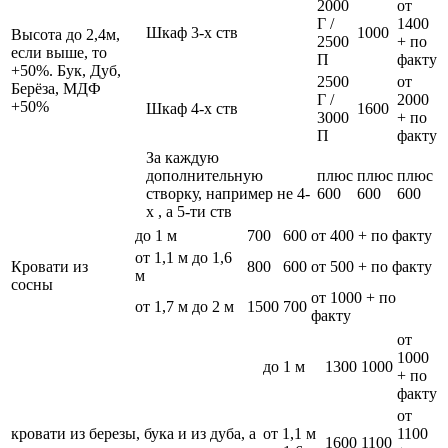
2000
от
Г /
1400
Шкаф 3-х ств
1000
Высота до 2,4м,
2500
+ по
если выше, то
П
факту
+50%. Бук, Дуб,
2500
от
Берёза, МДФ
Г /
2000
+50%
Шкаф 4-х ств
1600
3000
+ по
П
факту
За каждую
дополнительную
плюс
плюс
плюс
створку, например не 4-
600
600
600
х , а 5-ти ств
до 1 м
700
600
от 400 + по факту
от 1,1 м до 1,6
Кровати из
800
600
от 500 + по факту
м
сосны
от 1000 + по
от 1,7 м до 2 м
1500
700
факту
от
1000
до 1 м
1300
1000
+ по
факту
от
кровати из березы, бука и из дуба, а
от 1,1 м
1100
1600
1100