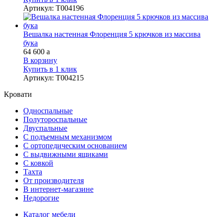
Артикул
:
Т004196
Вешалка настенная Флоренция 5 крючков из массива
бука
64 600
a
В корзину
Купить в 1 клик
Артикул
:
Т004215
Кровати
Односпальные
Полутороспальные
Двуспальные
С подъемным механизмом
С ортопедическим основанием
С выдвижными ящиками
С ковкой
Тахта
От производителя
В интернет-магазине
Недорогие
Каталог мебели