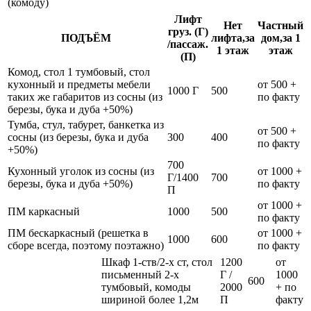
(комоду)
Лифт
Нет
Частный
груз. (Г)
ПОДЪЁМ
лифта,за
дом,за 1
/пассаж.
1 этаж
этаж
(П)
Комод, стол 1 тумбовый, стол
кухонный и предметы мебели
от 500 +
1000 Г
500
таких же габаритов из сосны (из
по факту
березы, бука и дуба +50%)
Тумба, стул, табурет, банкетка из
от 500 +
сосны (из березы, бука и дуба
300
400
по факту
+50%)
700
Кухонный уголок из сосны (из
от 1000 +
Г/1400
700
березы, бука и дуба +50%)
по факту
П
от 1000 +
ПМ каркасный
1000
500
по факту
ПМ бескаркасный (решетка в
от 1000 +
1000
600
сборе всегда, поэтому поэтажно)
по факту
Шкаф 1-ств/2-х ст, стол
1200
от
письменный 2-х
Г /
1000
600
тумбовый, комоды
2000
+ по
шириной более 1,2м
П
факту