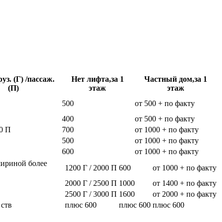
уз. (Г) /пассаж.
Нет лифта,за 1
Частный дом,за 1
(П)
этаж
этаж
500
от 500 + по факту
400
от 500 + по факту
0 П
700
от 1000 + по факту
500
от 1000 + по факту
600
от 1000 + по факту
шириной более
1200 Г / 2000 П
600
от 1000 + по факту
2000 Г / 2500 П
1000
от 1400 + по факту
2500 Г / 3000 П
1600
от 2000 + по факту
 ств
плюс 600
плюс 600
плюс 600