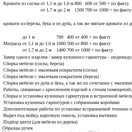
Кровати из сосны
от 1,1 м до 1,6 м
800
600
от 500 + по факту
от 1,7 м до 2 м
1500
700
от 1000 + по факту
кровати из березы, бука и из дуба, а так же мягкие кровати из 
до 1 м
700
400
от 400 + по факту
Матрасы
от 1,1 м до 1,6 м
1000
500
от 800 + по факту
от 1,7 м до 2 м
1400
700
от 1000 + по факту
Замер одного изделия / замер кухонного гарнитура – индивиду
Сборка мебели (сосна, береза)
Сборка мебели с эмалевым покрытием (сосна)
Сборка мебели с эмалевым покрытием (береза)
Сборка мебели из дуба и бука, а так же их сочетание с эмале
Работы, связанные с креплением изделий к стенам помещений, 
Сборка и установка кухонных гарнитуров и встроенной мебел
Установка кухонных гарнитуров с собранными коробами
Дополнительные работы по установке встраиваемой техники о
Вырез под мойку, варочную панель, установка вытяжки
Подбор цвета (для мебели из дерева)
Образцы ручек