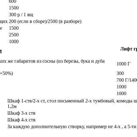
600
1500
300 р / 1 ящ
ющих
200 (если в сборе)/2500 (в разборе)
е
1500
2500
1000
Лифт гр
М
х же габаритов из сосны (из березы, бука и дуба
1000 Г
а +50%)
300
700 Г/140
1000
1000
Шкаф 1-ств/2-х ст, стол письменный 2-х тумбовый, комоды 
1,2м
Шкаф 3-х ств
Шкаф 4-х ств
За каждую дополнительную створку, например не 4-х , а 5-ти