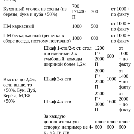
700
Кухонный уголок из сосны (из
от 1000 +
Г/1400
700
березы, бука и дуба +50%)
по факту
П
от 1000 +
ПМ каркасный
1000
500
по факту
ПМ бескаркасный (решетка в
от 1000 +
1000
600
сборе всегда, поэтому поэтажно)
по факту
Шкаф 1-ств/2-х ст, стол
1200
от
письменный 2-х
Г /
1000
600
тумбовый, комоды
2000
+ по
шириной более 1,2м
П
факту
2000
от
Г /
1400
Шкаф 3-х ств
1000
Высота до 2,4м,
2500
+ по
если выше, то
П
факту
+50%. Бук, Дуб,
2500
от
Берёза, МДФ
Г /
2000
+50%
Шкаф 4-х ств
1600
3000
+ по
П
факту
За каждую
дополнительную
плюс
плюс
плюс
створку, например не 4-
600
600
600
х , а 5-ти ств