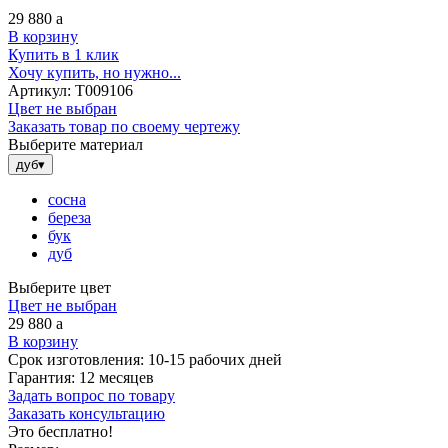
29 880
a
В корзину
Купить в 1 клик
Хочу купить, но нужно...
Артикул:
Т009106
Цвет не выбран
Заказать товар по своему чертежу
Выберите материал
дуб
▾
сосна
береза
бук
дуб
Выберите цвет
Цвет не выбран
29 880
a
В корзину
Срок изготовления:
10-15 рабочих дней
Гарантия:
12 месяцев
Задать вопрос по товару
Заказать консультацию
Это бесплатно!