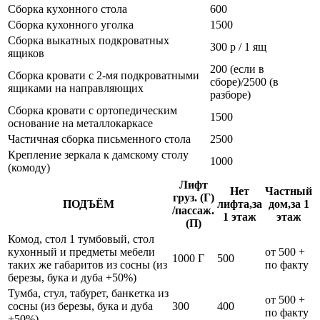
Сборка кухонного стола
600
Сборка кухонного уголка
1500
Сборка выкатных подкроватных
300 р / 1 ящ
ящиков
200 (если в
Сборка кровати с 2-мя подкроватными
сборе)/2500 (в
ящиками на направляющих
разборе)
Сборка кровати с ортопедическим
1500
основание на металлокаркасе
Частичная сборка письменного стола
2500
Крепление зеркала к дамскому столу
1000
(комоду)
Лифт
Нет
Частный
груз. (Г)
ПОДЪЁМ
лифта,за
дом,за 1
/пассаж.
1 этаж
этаж
(П)
Комод, стол 1 тумбовый, стол
кухонный и предметы мебели
от 500 +
1000 Г
500
таких же габаритов из сосны (из
по факту
березы, бука и дуба +50%)
Тумба, стул, табурет, банкетка из
от 500 +
сосны (из березы, бука и дуба
300
400
по факту
+50%)