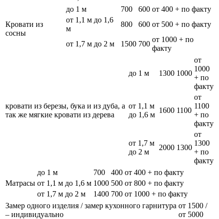
до 1 м
700
600
от 400 + по факту
от 1,1 м до 1,6
Кровати из
800
600
от 500 + по факту
м
сосны
от 1000 + по
от 1,7 м до 2 м
1500
700
факту
от
1000
до 1 м
1300
1000
+ по
факту
от
кровати из березы, бука и из дуба, а
от 1,1 м
1100
1600
1100
так же мягкие кровати из дерева
до 1,6 м
+ по
факту
от
от 1,7 м
1300
2000
1300
до 2 м
+ по
факту
до 1 м
700
400
от 400 + по факту
Матрасы
от 1,1 м до 1,6 м
1000
500
от 800 + по факту
от 1,7 м до 2 м
1400
700
от 1000 + по факту
Замер одного изделия / замер кухонного гарнитура
от 1500 /
– индивидуально
от 5000