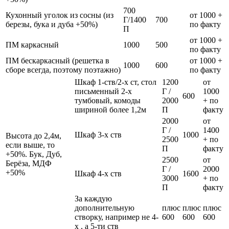
700
Кухонный уголок из сосны (из
от 1000 +
Г/1400
700
березы, бука и дуба +50%)
по факту
П
от 1000 +
ПМ каркасный
1000
500
по факту
ПМ бескаркасный (решетка в
от 1000 +
1000
600
сборе всегда, поэтому поэтажно)
по факту
Шкаф 1-ств/2-х ст, стол
1200
от
письменный 2-х
Г /
1000
600
тумбовый, комоды
2000
+ по
шириной более 1,2м
П
факту
2000
от
Г /
1400
Шкаф 3-х ств
1000
Высота до 2,4м,
2500
+ по
если выше, то
П
факту
+50%. Бук, Дуб,
2500
от
Берёза, МДФ
Г /
2000
+50%
Шкаф 4-х ств
1600
3000
+ по
П
факту
За каждую
дополнительную
плюс
плюс
плюс
створку, например не 4-
600
600
600
х , а 5-ти ств