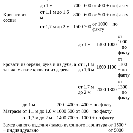
до 1 м
700
600
от 400 + по факту
от 1,1 м до 1,6
Кровати из
800
600
от 500 + по факту
м
сосны
от 1000 + по
от 1,7 м до 2 м
1500
700
факту
от
1000
до 1 м
1300
1000
+ по
факту
от
кровати из березы, бука и из дуба, а
от 1,1 м
1100
1600
1100
так же мягкие кровати из дерева
до 1,6 м
+ по
факту
от
от 1,7 м
1300
2000
1300
до 2 м
+ по
факту
до 1 м
700
400
от 400 + по факту
Матрасы
от 1,1 м до 1,6 м
1000
500
от 800 + по факту
от 1,7 м до 2 м
1400
700
от 1000 + по факту
Замер одного изделия / замер кухонного гарнитура
от 1500 /
– индивидуально
от 5000