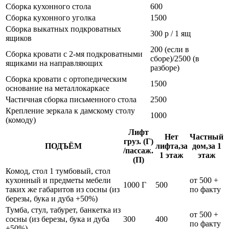
Сборка кухонного стола
600
Сборка кухонного уголка
1500
Сборка выкатных подкроватных
300 р / 1 ящ
ящиков
200 (если в
Сборка кровати с 2-мя подкроватными
сборе)/2500 (в
ящиками на направляющих
разборе)
Сборка кровати с ортопедическим
1500
основание на металлокаркасе
Частичная сборка письменного стола
2500
Крепление зеркала к дамскому столу
1000
(комоду)
Лифт
Нет
Частный
груз. (Г)
ПОДЪЁМ
лифта,за
дом,за 1
/пассаж.
1 этаж
этаж
(П)
Комод, стол 1 тумбовый, стол
кухонный и предметы мебели
от 500 +
1000 Г
500
таких же габаритов из сосны (из
по факту
березы, бука и дуба +50%)
Тумба, стул, табурет, банкетка из
от 500 +
сосны (из березы, бука и дуба
300
400
по факту
+50%)