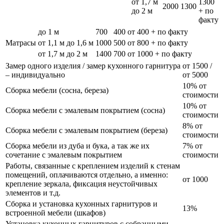
от 1,7 м
1300
2000
1300
до 2 м
+ по
факту
до 1 м
700
400
от 400 + по факту
Матрасы
от 1,1 м до 1,6 м
1000
500
от 800 + по факту
от 1,7 м до 2 м
1400
700
от 1000 + по факту
Замер одного изделия / замер кухонного гарнитура
от 1500 /
– индивидуально
от 5000
10% от
Сборка мебели (сосна, береза)
стоимости
10% от
Сборка мебели с эмалевым покрытием (сосна)
стоимости
8% от
Сборка мебели с эмалевым покрытием (береза)
стоимости
Сборка мебели из дуба и бука, а так же их
7% от
сочетание с эмалевым покрытием
стоимости
Работы, связанные с креплением изделий к стенам
помещений, оплачиваются отдельно, а именно:
от 1000
крепление зеркала, фиксация неустойчивых
элементов и т.д.
Сборка и установка кухонных гарнитуров и
13%
встроенной мебели (шкафов)
Установка кухонных гарнитуров с собранными