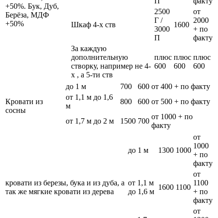
П
факту
+50%. Бук, Дуб,
2500
от
Берёза, МДФ
Г /
2000
+50%
Шкаф 4-х ств
1600
3000
+ по
П
факту
За каждую
дополнительную
плюс
плюс
плюс
створку, например не 4-
600
600
600
х , а 5-ти ств
до 1 м
700
600
от 400 + по факту
от 1,1 м до 1,6
Кровати из
800
600
от 500 + по факту
м
сосны
от 1000 + по
от 1,7 м до 2 м
1500
700
факту
от
1000
до 1 м
1300
1000
+ по
факту
от
кровати из березы, бука и из дуба, а
от 1,1 м
1100
1600
1100
так же мягкие кровати из дерева
до 1,6 м
+ по
факту
от