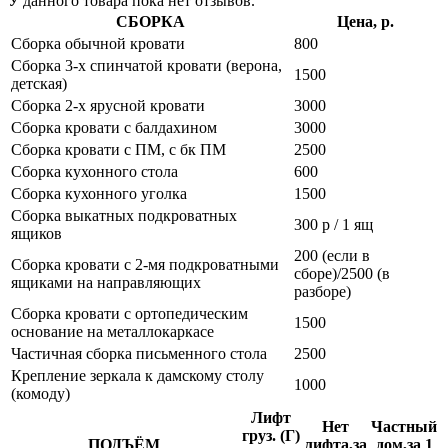
У данного товара пока нет отзывов.
СБОРКА
Цена, р.
Сборка обычной кровати
800
Сборка 3-х спинчатой кровати (верона,
1500
детская)
Сборка 2-х ярусной кровати
3000
Сборка кровати с балдахином
3000
Сборка кровати с ПМ, с бк ПМ
2500
Сборка кухонного стола
600
Сборка кухонного уголка
1500
Сборка выкатных подкроватных
300 р / 1 ящ
ящиков
200 (если в
Сборка кровати с 2-мя подкроватными
сборе)/2500 (в
ящиками на направляющих
разборе)
Сборка кровати с ортопедическим
1500
основание на металлокаркасе
Частичная сборка письменного стола
2500
Крепление зеркала к дамскому столу
1000
(комоду)
Лифт
Нет
Частный
груз. (Г)
ПОДЪЁМ
лифта,за
дом,за 1