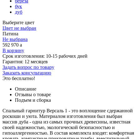
береза
бук
дуб
Выберите цвет
Цвет не выбран
Патина
Не выбрана
592 970
a
В корзину
Срок изготовления:
10-15 рабочих дней
Гарантия:
12 месяцев
Задать вопрос по товару
Заказать консультацию
Это бесплатно!
Описание
Отзывы о товаре
Подъем и сборка
Спальный гарнитур Версаль 1 - это воплощение сдержанной
роскоши и уюта. Материалом изготовления был выбран
массив дуба - одна из самых прочных древесины, известная
своей надежностью, экологической безопасностью и
гипоаллергенностью. В состав комплекта входят: комфортная
кровать, компактные прикроватные тумбы, вместительный