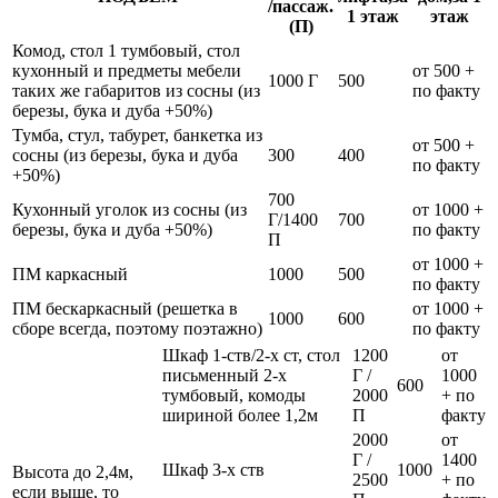
/пассаж.
1 этаж
этаж
(П)
Комод, стол 1 тумбовый, стол
кухонный и предметы мебели
от 500 +
1000 Г
500
таких же габаритов из сосны (из
по факту
березы, бука и дуба +50%)
Тумба, стул, табурет, банкетка из
от 500 +
сосны (из березы, бука и дуба
300
400
по факту
+50%)
700
Кухонный уголок из сосны (из
от 1000 +
Г/1400
700
березы, бука и дуба +50%)
по факту
П
от 1000 +
ПМ каркасный
1000
500
по факту
ПМ бескаркасный (решетка в
от 1000 +
1000
600
сборе всегда, поэтому поэтажно)
по факту
Шкаф 1-ств/2-х ст, стол
1200
от
письменный 2-х
Г /
1000
600
тумбовый, комоды
2000
+ по
шириной более 1,2м
П
факту
2000
от
Г /
1400
Шкаф 3-х ств
1000
Высота до 2,4м,
2500
+ по
если выше, то