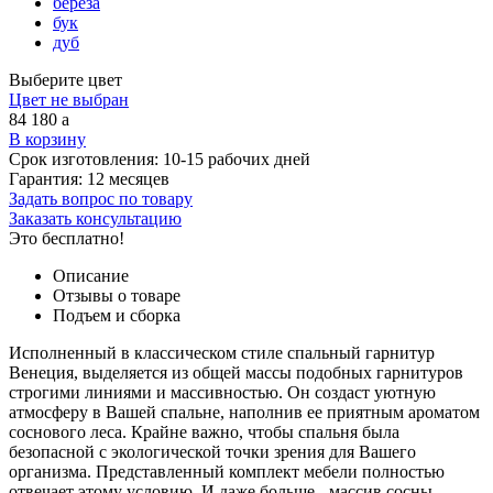
береза
бук
дуб
Выберите цвет
Цвет не выбран
84 180
a
В корзину
Срок изготовления:
10-15 рабочих дней
Гарантия:
12 месяцев
Задать вопрос по товару
Заказать консультацию
Это бесплатно!
Описание
Отзывы о товаре
Подъем и сборка
Исполненный в классическом стиле спальный гарнитур
Венеция, выделяется из общей массы подобных гарнитуров
строгими линиями и массивностью. Он создаст уютную
атмосферу в Вашей спальне, наполнив ее приятным ароматом
соснового леса. Крайне важно, чтобы спальня была
безопасной с экологической точки зрения для Вашего
организма. Представленный комплект мебели полностью
отвечает этому условию. И даже больше - массив сосны