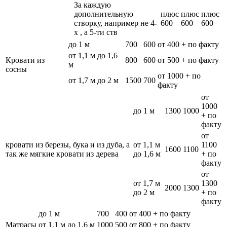
За каждую
дополнительную
плюс
плюс
плюс
створку, например не 4-
600
600
600
х , а 5-ти ств
до 1 м
700
600
от 400 + по факту
от 1,1 м до 1,6
Кровати из
800
600
от 500 + по факту
м
сосны
от 1000 + по
от 1,7 м до 2 м
1500
700
факту
от
1000
до 1 м
1300
1000
+ по
факту
от
кровати из березы, бука и из дуба, а
от 1,1 м
1100
1600
1100
так же мягкие кровати из дерева
до 1,6 м
+ по
факту
от
от 1,7 м
1300
2000
1300
до 2 м
+ по
факту
до 1 м
700
400
от 400 + по факту
Матрасы
от 1,1 м до 1,6 м
1000
500
от 800 + по факту