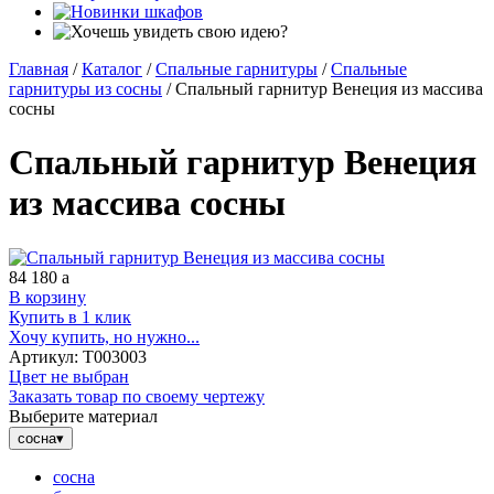
Главная
/
Каталог
/
Спальные гарнитуры
/
Спальные
гарнитуры из сосны
/
Спальный гарнитур Венеция из массива
сосны
Спальный гарнитур Венеция
из массива сосны
84 180
a
В корзину
Купить в 1 клик
Хочу купить, но нужно...
Артикул:
Т003003
Цвет не выбран
Заказать товар по своему чертежу
Выберите материал
сосна
▾
сосна