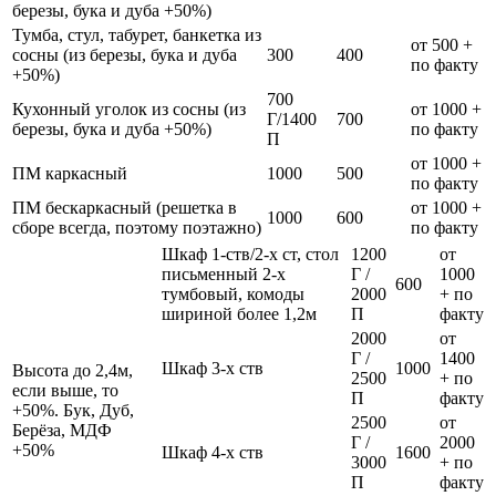
березы, бука и дуба +50%)
Тумба, стул, табурет, банкетка из
от 500 +
сосны (из березы, бука и дуба
300
400
по факту
+50%)
700
Кухонный уголок из сосны (из
от 1000 +
Г/1400
700
березы, бука и дуба +50%)
по факту
П
от 1000 +
ПМ каркасный
1000
500
по факту
ПМ бескаркасный (решетка в
от 1000 +
1000
600
сборе всегда, поэтому поэтажно)
по факту
Шкаф 1-ств/2-х ст, стол
1200
от
письменный 2-х
Г /
1000
600
тумбовый, комоды
2000
+ по
шириной более 1,2м
П
факту
2000
от
Г /
1400
Шкаф 3-х ств
1000
Высота до 2,4м,
2500
+ по
если выше, то
П
факту
+50%. Бук, Дуб,
2500
от
Берёза, МДФ
Г /
2000
+50%
Шкаф 4-х ств
1600
3000
+ по
П
факту