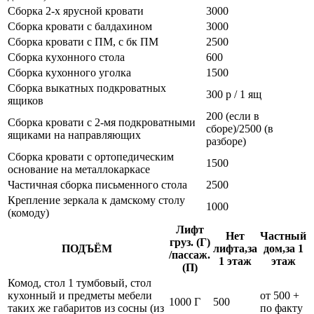
Сборка 2-х ярусной кровати
3000
Сборка кровати с балдахином
3000
Сборка кровати с ПМ, с бк ПМ
2500
Сборка кухонного стола
600
Сборка кухонного уголка
1500
Сборка выкатных подкроватных
300 р / 1 ящ
ящиков
200 (если в
Сборка кровати с 2-мя подкроватными
сборе)/2500 (в
ящиками на направляющих
разборе)
Сборка кровати с ортопедическим
1500
основание на металлокаркасе
Частичная сборка письменного стола
2500
Крепление зеркала к дамскому столу
1000
(комоду)
Лифт
Нет
Частный
груз. (Г)
ПОДЪЁМ
лифта,за
дом,за 1
/пассаж.
1 этаж
этаж
(П)
Комод, стол 1 тумбовый, стол
кухонный и предметы мебели
от 500 +
1000 Г
500
таких же габаритов из сосны (из
по факту